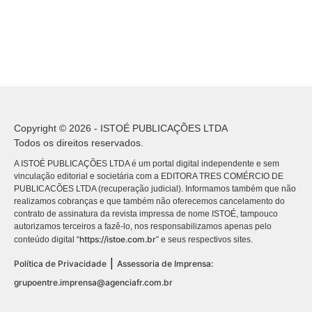
Copyright © 2026 - ISTOÉ PUBLICAÇÕES LTDA
Todos os direitos reservados.
A ISTOÉ PUBLICAÇÕES LTDA é um portal digital independente e sem
vinculação editorial e societária com a EDITORA TRES COMÉRCIO DE
PUBLICACÕES LTDA (recuperação judicial). Informamos também que não
realizamos cobranças e que também não oferecemos cancelamento do
contrato de assinatura da revista impressa de nome ISTOÉ, tampouco
autorizamos terceiros a fazê-lo, nos responsabilizamos apenas pelo
https://istoe.com.br
conteúdo digital “
” e seus respectivos sites.
|
Política de Privacidade
Assessoria de Imprensa:
grupoentre.imprensa@agenciafr.com.br