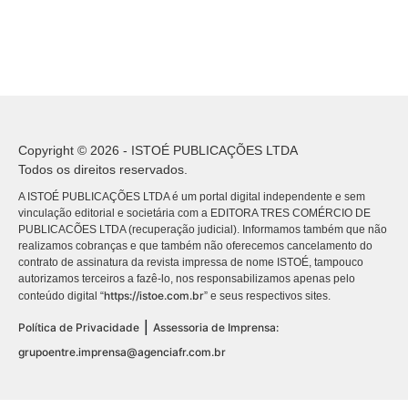
Copyright © 2026 - ISTOÉ PUBLICAÇÕES LTDA
Todos os direitos reservados.
A ISTOÉ PUBLICAÇÕES LTDA é um portal digital independente e sem
vinculação editorial e societária com a EDITORA TRES COMÉRCIO DE
PUBLICACÕES LTDA (recuperação judicial). Informamos também que não
realizamos cobranças e que também não oferecemos cancelamento do
contrato de assinatura da revista impressa de nome ISTOÉ, tampouco
autorizamos terceiros a fazê-lo, nos responsabilizamos apenas pelo
https://istoe.com.br
conteúdo digital “
” e seus respectivos sites.
|
Política de Privacidade
Assessoria de Imprensa:
grupoentre.imprensa@agenciafr.com.br