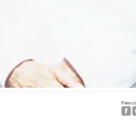
Para co