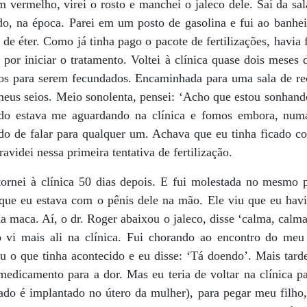
vermelho, virei o rosto e manchei o jaleco dele. Saí da sal
o, na época. Parei em um posto de gasolina e fui ao banhei
 de éter. Como já tinha pago o pacote de fertilizações, havia
i por iniciar o tratamento. Voltei à clínica quase dois meses 
os para serem fecundados. Encaminhada para uma sala de re
eus seios. Meio sonolenta, pensei: ‘Acho que estou sonhando,
do estava me aguardando na clínica e fomos embora, num
o de falar para qualquer um. Achava que eu tinha ficado co
avidei nessa primeira tentativa de fertilização.
ornei à clínica 50 dias depois. E fui molestada no mesmo 
 que eu estava com o pênis dele na mão. Ele viu que eu havi
na maca. Aí, o dr. Roger abaixou o jaleco, disse ‘calma, calma,
o vi mais ali na clínica. Fui chorando ao encontro do meu
u o que tinha acontecido e eu disse: ‘Tá doendo’. Mais tard
edicamento para a dor. Mas eu teria de voltar na clínica par
do é implantado no útero da mulher), para pegar meu filho, 