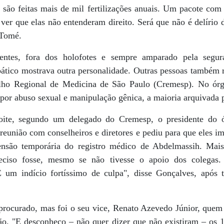
, são feitas mais de mil fertilizações anuais. Um pacote com 
i ver que elas não entenderam direito. Será que não é delírio
 Tomé.
entes, fora dos holofotes e sempre amparado pela segur
pático mostrava outra personalidade. Outras pessoas também 
ho Regional de Medicina de São Paulo (Cremesp). No órg
por abuso sexual e manipulação gênica, a maioria arquivada p
oite, segundo um delegado do Cremesp, o presidente do 
eunião com conselheiros e diretores e pediu para que eles
nsão temporária do registro médico de Abdelmassih. Mais:
reciso fosse, mesmo se não tivesse o apoio dos colegas.
É um indício fortíssimo de culpa", disse Gonçalves, após
procurado, mas foi o seu vice, Renato Azevedo Júnior, quem 
o. "E desconheço – não quer dizer que não existiram – os 14