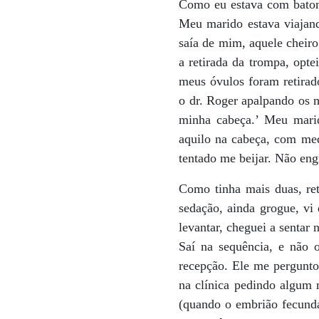
Como eu estava com batom 
Meu marido estava viajand
saía de mim, aquele cheiro
a retirada da trompa, opte
meus óvulos foram retirad
o dr. Roger apalpando os m
minha cabeça.’ Meu mari
aquilo na cabeça, com med
tentado me beijar. Não engr
Como tinha mais duas, ret
sedação, ainda grogue, vi
levantar, cheguei a sentar 
Saí na sequência, e não 
recepção. Ele me pergunto
na clínica pedindo algum m
(quando o embrião fecunda