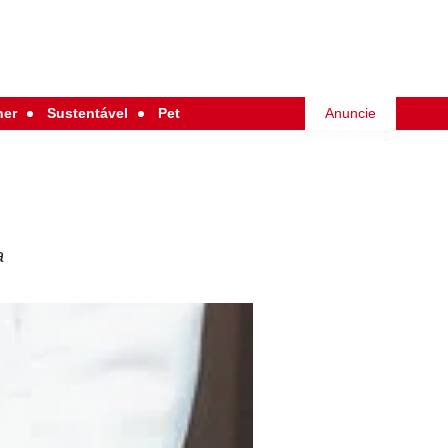
her
Sustentável
Pet
Anuncie
a