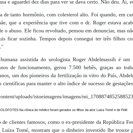
casa e aguardei dez dias para ver se dava certo. Não deu. Aí, e
da de tanto hormônio, com colesterol alto. Foi quando, em ca
ãe, que a experiência que tive com o dr. Roger estava aca
le o abuso. Ele ficou revoltado, pensou em denunciar, mas nã
is ficar sozinha. Tempos depois consegui ter três filhos 
."
humana assistida do urologista Roger Abdelmassih é um
os de funcionamento, gerou 7.500 bebês, graças ao trab
anos, um dos pioneiros da fertilização in vitro do País, Abde
científicas para manter o alto índice de sucesso de gestações
OLOFOTES Na clínica do médico foram gerados os filhos da atriz Luiza Tomé e de Pelé
o de clientes famosos, como o ex-presidente da República Fe
iz Luiza Tomé, mostram que o dinheiro investido lhe trouxe