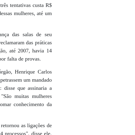
três tentativas custa R$
 dessas mulheres, até um
ança das salas de seu
reclamaram das práticas
ão, até 2007, havia 14
or falta de provas.
órgão, Henrique Carlos
 impetrassem um mandado
 disse que assinaria a
 "São muitas mulheres
 tomar conhecimento da
retornou as ligações de
 processos", disse ele.