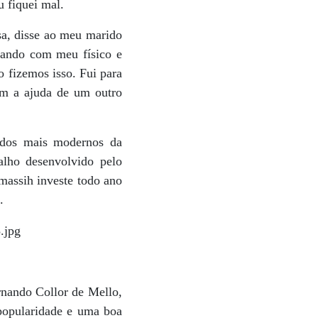
u fiquei mal.
sa, disse ao meu marido
bando com meu físico e
o fizemos isso. Fui para
com a ajuda de um outro
 dos mais modernos da
alho desenvolvido pelo
lmassih investe todo ano
.
rnando Collor de Mello,
 popularidade e uma boa