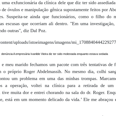
, uma exfuncionária da clínica dele que diz ter sido assediada
o de óvulos e manipulação gênica supostamente feitos por A
es. Suspeita-se ainda que funcionários, como o filho do m
cas escusas que ocorriam ali dentro. "Em uma investigação
ndo outras", diz Dal Poz.
denúncia A empresária Ivanilde Vieira diz ter sido molestada enquanto estava sedada
u e meu marido fechamos um pacote com três tentativas de fe
 o próprio Roger Abdelmassih. No mesmo dia, colhi sang
pontou um problema em uma das minhas trompas. Marcamo
ós a operação, voltei na clínica para a retirada de u
 tive muita dor e entrei chorando na sala do dr. Roger. Enq
te, está em um momento delicado da vida.’ Ele me abraçou 