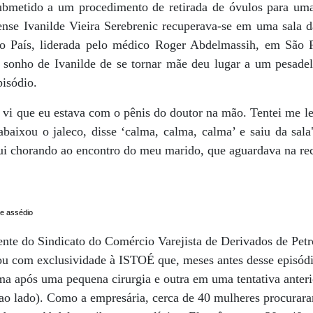
ubmetido a um procedimento de retirada de óvulos para uma f
ense Ivanilde Vieira Serebrenic recuperava-se em uma sala d
o País, liderada pelo médico Roger Abdelmassih, em São 
o sonho de Ivanilde de se tornar mãe deu lugar a um pesad
pisódio.
vi que eu estava com o pênis do doutor na mão. Tentei me lev
baixou o jaleco, disse ‘calma, calma, calma’ e saiu da sala"
ui chorando ao encontro do meu marido, que aguardava na rec
e assédio
dente do Sindicato do Comércio Varejista de Derivados de Petr
ou com exclusividade à ISTOÉ que, meses antes desse episódio
a após uma pequena cirurgia e outra em uma tentativa anterior
ao lado). Como a empresária, cerca de 40 mulheres procurara