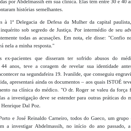
adas por Abdelmassih em sua clínica. Elas têm entre 30 e 40 
ontaram histórias semelhantes.
 à 1ª Delegacia de Defesa da Mulher da capital paulista
 inquérito sob segredo de Justiça. Por intermédio de seu a
mente todas as acusações. Em nota, ele disse: "Confio nos
rá nela a minha resposta."
as ex-pacientes que disseram ter sofrido abusos do médi
44 anos, teve a coragem de revelar sua identidade ante
acontecer na segundafeira 19. Ivanilde, que conseguiu engrav
tida, apresentará ainda os documentos – aos quais ISTOÉ teve
nto na clínica do médico. "O dr. Roger se valeu da força f
as a investigação deve se estender para outras práticas do 
z Henrique Dal Poz.
Porto e José Reinaldo Carneiro, todos do Gaeco, um grupo 
am a investigar Abdelmassih, no início do ano passado, a