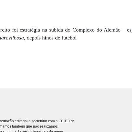
cito foi estratégia na subida do Complexo do Alemão – esp
aravilhosa
, depois hinos de futebol
culação editorial e societária com a EDITORA
rmamos também que não realizamos
ssinatura da revista impressa de nome