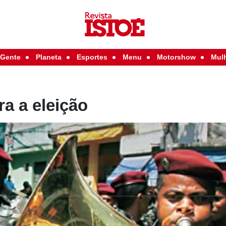
Gente
Planeta
Esportes
Menu
Motorshow
Mul
a a eleição