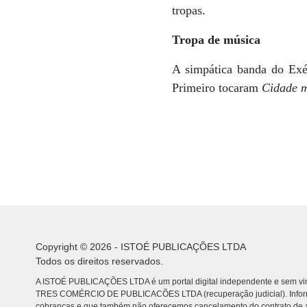
tropas.
Tropa de música
A simpática banda do Exér
Primeiro tocaram
Cidade m
Copyright © 2026 - ISTOÉ PUBLICAÇÕES LTDA
Todos os direitos reservados.
A ISTOÉ PUBLICAÇÕES LTDA é um portal digital independente e sem vin
TRES COMÉRCIO DE PUBLICACÕES LTDA (recuperação judicial). Info
cobranças e que também não oferecemos cancelamento do contrato de a