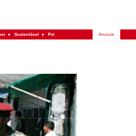
her
Sustentável
Pet
Anuncie