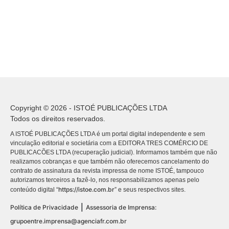
Copyright © 2026 - ISTOÉ PUBLICAÇÕES LTDA
Todos os direitos reservados.
A ISTOÉ PUBLICAÇÕES LTDA é um portal digital independente e sem
vinculação editorial e societária com a EDITORA TRES COMÉRCIO DE
PUBLICACÕES LTDA (recuperação judicial). Informamos também que não
realizamos cobranças e que também não oferecemos cancelamento do
contrato de assinatura da revista impressa de nome ISTOÉ, tampouco
autorizamos terceiros a fazê-lo, nos responsabilizamos apenas pelo
https://istoe.com.br
conteúdo digital “
” e seus respectivos sites.
|
Política de Privacidade
Assessoria de Imprensa:
grupoentre.imprensa@agenciafr.com.br