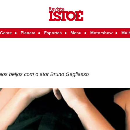
Gente
Planeta
Esportes
Menu
Motorshow
Mul
 aos beijos com o ator Bruno Gagliasso