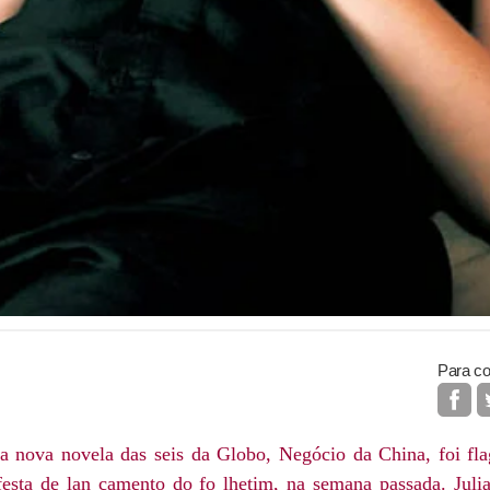
Para co
da nova novela das seis da Globo, Negócio da China, foi fl
festa de lan çamento do fo lhetim, na semana passada. Julia