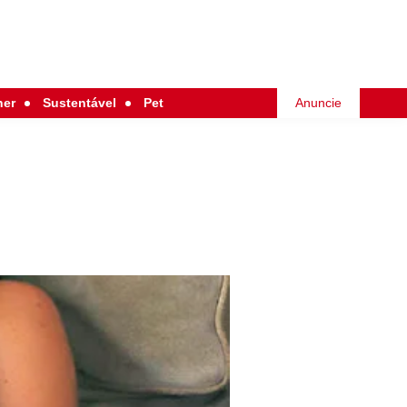
her
Sustentável
Pet
Anuncie