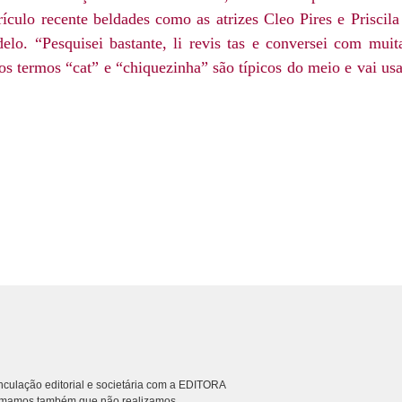
ículo recente beldades como as atrizes Cleo Pires e Priscil
o. “Pesquisei bastante, li revis tas e conversei com muit
os termos “cat” e “chiquezinha” são típicos do meio e vai us
culação editorial e societária com a EDITORA
rmamos também que não realizamos