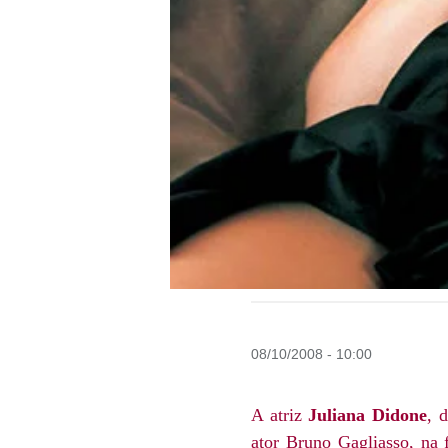
08/10/2008 - 10:00
A atriz
Juliana Didone
, 
ator Bruno Gagliasso, na 