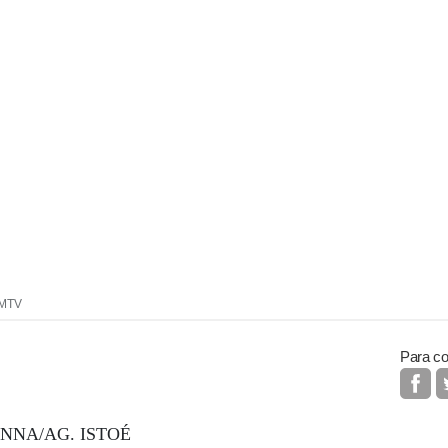
 MTV
Para co