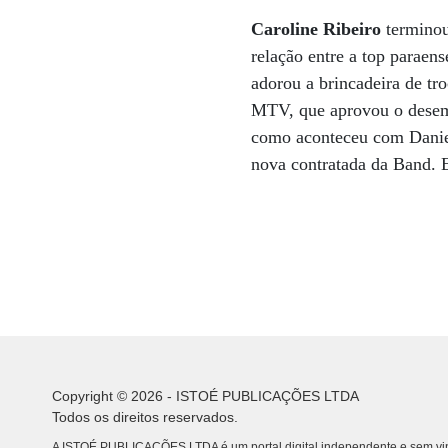
Caroline Ribeiro
terminou
relação entre a top paraen
adorou a brincadeira de tro
MTV, que aprovou o desem
como aconteceu com Daniell
nova contratada da Band. 
Copyright © 2026 - ISTOÉ PUBLICAÇÕES LTDA
Todos os direitos reservados.
A ISTOÉ PUBLICAÇÕES LTDA é um portal digital independente e sem vin