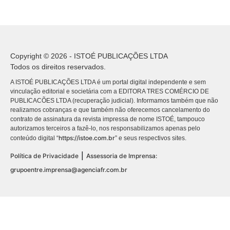
Copyright © 2026 - ISTOÉ PUBLICAÇÕES LTDA
Todos os direitos reservados.
A ISTOÉ PUBLICAÇÕES LTDA é um portal digital independente e sem
vinculação editorial e societária com a EDITORA TRES COMÉRCIO DE
PUBLICACÕES LTDA (recuperação judicial). Informamos também que não
realizamos cobranças e que também não oferecemos cancelamento do
contrato de assinatura da revista impressa de nome ISTOÉ, tampouco
autorizamos terceiros a fazê-lo, nos responsabilizamos apenas pelo
https://istoe.com.br
conteúdo digital “
” e seus respectivos sites.
|
Política de Privacidade
Assessoria de Imprensa:
grupoentre.imprensa@agenciafr.com.br