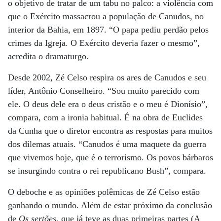
o objetivo de tratar de um tabu no palco: a violência com
que o Exército massacrou a população de Canudos, no
interior da Bahia, em 1897. “O papa pediu perdão pelos
crimes da Igreja. O Exército deveria fazer o mesmo”,
acredita o dramaturgo.
Desde 2002, Zé Celso respira os ares de Canudos e seu
líder, Antônio Conselheiro. “Sou muito parecido com
ele. O deus dele era o deus cristão e o meu é Dionísio”,
compara, com a ironia habitual. É na obra de Euclides
da Cunha que o diretor encontra as respostas para muitos
dos dilemas atuais. “Canudos é uma maquete da guerra
que vivemos hoje, que é o terrorismo. Os povos bárbaros
se insurgindo contra o rei republicano Bush”, compara.
O deboche e as opiniões polêmicas de Zé Celso estão
ganhando o mundo. Além de estar próximo da conclusão
de
Os sertões
, que já teve as duas primeiras partes (A