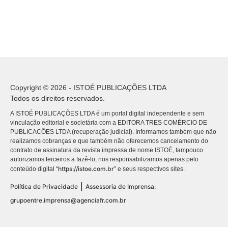
Copyright © 2026 - ISTOÉ PUBLICAÇÕES LTDA
Todos os direitos reservados.
A ISTOÉ PUBLICAÇÕES LTDA é um portal digital independente e sem
vinculação editorial e societária com a EDITORA TRES COMÉRCIO DE
PUBLICACÕES LTDA (recuperação judicial). Informamos também que não
realizamos cobranças e que também não oferecemos cancelamento do
contrato de assinatura da revista impressa de nome ISTOÉ, tampouco
autorizamos terceiros a fazê-lo, nos responsabilizamos apenas pelo
https://istoe.com.br
conteúdo digital “
” e seus respectivos sites.
|
Política de Privacidade
Assessoria de Imprensa:
grupoentre.imprensa@agenciafr.com.br