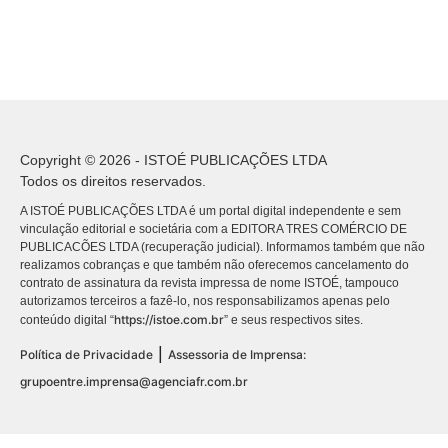
Copyright © 2026 - ISTOÉ PUBLICAÇÕES LTDA
Todos os direitos reservados.
A ISTOÉ PUBLICAÇÕES LTDA é um portal digital independente e sem
vinculação editorial e societária com a EDITORA TRES COMÉRCIO DE
PUBLICACÕES LTDA (recuperação judicial). Informamos também que não
realizamos cobranças e que também não oferecemos cancelamento do
contrato de assinatura da revista impressa de nome ISTOÉ, tampouco
autorizamos terceiros a fazê-lo, nos responsabilizamos apenas pelo
https://istoe.com.br
conteúdo digital “
” e seus respectivos sites.
|
Política de Privacidade
Assessoria de Imprensa:
grupoentre.imprensa@agenciafr.com.br