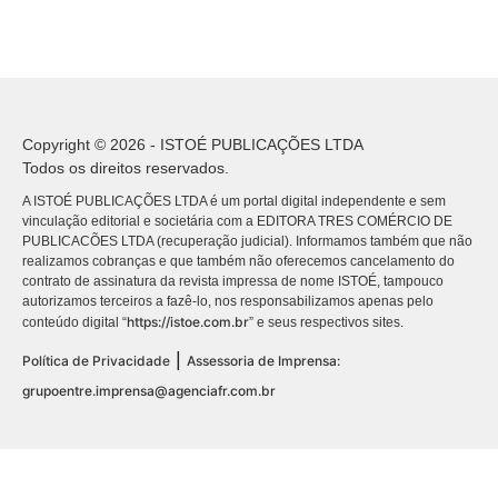
Copyright © 2026 - ISTOÉ PUBLICAÇÕES LTDA
Todos os direitos reservados.
A ISTOÉ PUBLICAÇÕES LTDA é um portal digital independente e sem
vinculação editorial e societária com a EDITORA TRES COMÉRCIO DE
PUBLICACÕES LTDA (recuperação judicial). Informamos também que não
realizamos cobranças e que também não oferecemos cancelamento do
contrato de assinatura da revista impressa de nome ISTOÉ, tampouco
autorizamos terceiros a fazê-lo, nos responsabilizamos apenas pelo
https://istoe.com.br
conteúdo digital “
” e seus respectivos sites.
|
Política de Privacidade
Assessoria de Imprensa:
grupoentre.imprensa@agenciafr.com.br