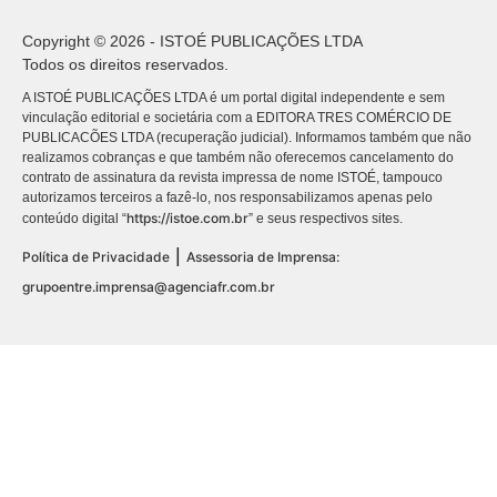
Copyright © 2026 - ISTOÉ PUBLICAÇÕES LTDA
Todos os direitos reservados.
A ISTOÉ PUBLICAÇÕES LTDA é um portal digital independente e sem
vinculação editorial e societária com a EDITORA TRES COMÉRCIO DE
PUBLICACÕES LTDA (recuperação judicial). Informamos também que não
realizamos cobranças e que também não oferecemos cancelamento do
contrato de assinatura da revista impressa de nome ISTOÉ, tampouco
autorizamos terceiros a fazê-lo, nos responsabilizamos apenas pelo
https://istoe.com.br
conteúdo digital “
” e seus respectivos sites.
|
Política de Privacidade
Assessoria de Imprensa:
grupoentre.imprensa@agenciafr.com.br