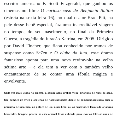
escritor americano F. Scott Fitzgerald, que ganhou os
cinemas no filme
O curioso caso de Benjamin Button
(estreia na sexta-feira 16), no qual o ator Brad Pitt, na
pele desse bebê especial, faz uma inacreditável viagem
no tempo, do seu nascimento, no final da Primeira
Guerra, à tragédia do furacão Katrina, em 2005. Dirigido
por David Fincher, que ficou conhecido por tramas de
suspense como
Se7en e O clube da luta,
esse drama
fantasioso aponta para uma nova reviravolta na velha
sétima arte – e ela tem a ver com o também velho
encantamento de se contar uma fábula mágica e
envolvente.
Cada vez mais usada no cinema, a computação gráfica virou sinônimo de filme de ação.
São milhões de bytes e centenas de horas passadas diante de computadores para criar o
percurso de uma bala, os golpes de um super-herói ou as expressões faciais de criaturas
horrendas. Imagine, porém, se esse arsenal fosse utilizado para levar às telas os voos de