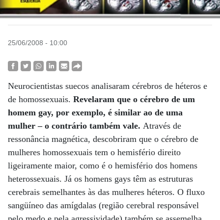
25/06/2008 - 10:00
Neurocientistas suecos analisaram cérebros de héteros e
de homossexuais.
Revelaram que o cérebro de um
homem gay, por exemplo, é similar ao de uma
mulher – o contrário também vale.
Através de
ressonância magnética, descobriram que o cérebro de
mulheres homossexuais tem o hemisfério direito
ligeiramente maior, como é o hemisfério dos homens
heterossexuais. Já os homens gays têm as estruturas
cerebrais semelhantes às das mulheres héteros. O fluxo
sangüíneo das amígdalas (região cerebral responsável
pelo medo e pela agressividade) também se assemelha