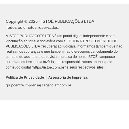
Copyright © 2026 - ISTOÉ PUBLICAÇÕES LTDA
Todos os direitos reservados.
A ISTOÉ PUBLICAÇÕES LTDA é um portal digital independente e sem
vinculação editorial e societária com a EDITORA TRES COMÉRCIO DE
PUBLICACÕES LTDA (recuperação judicial). Informamos também que não
realizamos cobranças e que também não oferecemos cancelamento do
contrato de assinatura da revista impressa de nome ISTOÉ, tampouco
autorizamos terceiros a fazê-lo, nos responsabilizamos apenas pelo
https://istoe.com.br
conteúdo digital “
” e seus respectivos sites.
|
Política de Privacidade
Assessoria de Imprensa:
grupoentre.imprensa@agenciafr.com.br