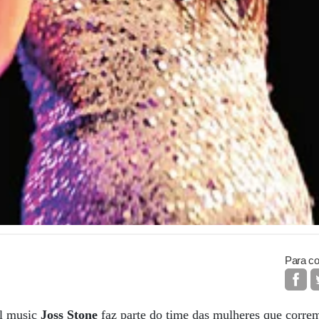
Para co
ul music
Joss Stone
faz parte do time das mulheres que corre