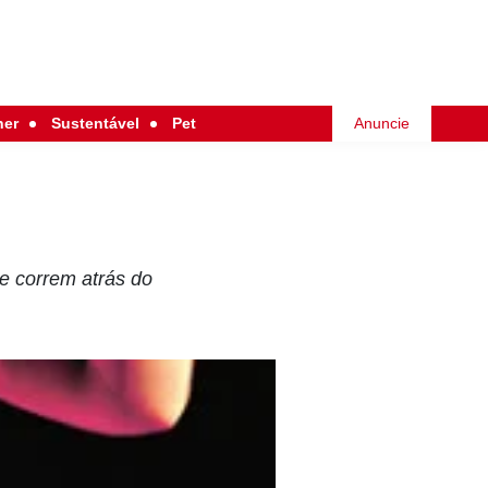
her
Sustentável
Pet
Anuncie
e correm atrás do