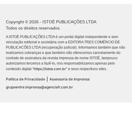
Copyright © 2026 - ISTOÉ PUBLICAÇÕES LTDA
Todos os direitos reservados.
A ISTOÉ PUBLICAÇÕES LTDA é um portal digital independente e sem
vinculação editorial e societária com a EDITORA TRES COMÉRCIO DE
PUBLICACÕES LTDA (recuperação judicial). Informamos também que não
realizamos cobranças e que também não oferecemos cancelamento do
contrato de assinatura da revista impressa de nome ISTOÉ, tampouco
autorizamos terceiros a fazê-lo, nos responsabilizamos apenas pelo
https://istoe.com.br
conteúdo digital “
” e seus respectivos sites.
|
Política de Privacidade
Assessoria de Imprensa:
grupoentre.imprensa@agenciafr.com.br