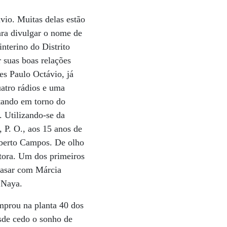
vio. Muitas delas estão
ara divulgar o nome de
nterino do Distrito
 suas boas relações
es Paulo Octávio, já
atro rádios e uma
itando em torno do
. Utilizando-se da
, P. O., aos 15 anos de
oberto Campos. De olho
utora. Um dos primeiros
casar com Márcia
 Naya.
mprou na planta 40 dos
esde cedo o sonho de