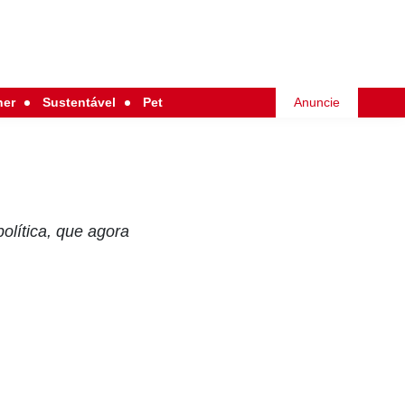
her
Sustentável
Pet
Anuncie
olítica, que agora