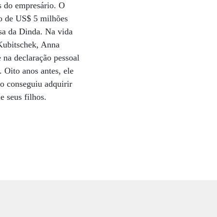
as do empresário. O
io de US$ 5 milhões
asa da Dinda. Na vida
 Kubitschek, Anna
 na declaração pessoal
 Oito anos antes, ele
o conseguiu adquirir
de seus filhos.