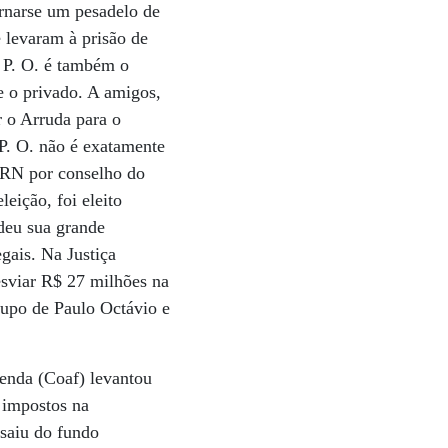
tornarse um pesadelo de
 levaram à prisão de
 P. O. é também o
 e o privado. A amigos,
r o Arruda para o
P. O. não é exatamente
 PRN por conselho do
ição, foi eleito
 deu sua grande
gais. Na Justiça
esviar R$ 27 milhões na
grupo de Paulo Octávio e
zenda (Coaf) levantou
 impostos na
saiu do fundo