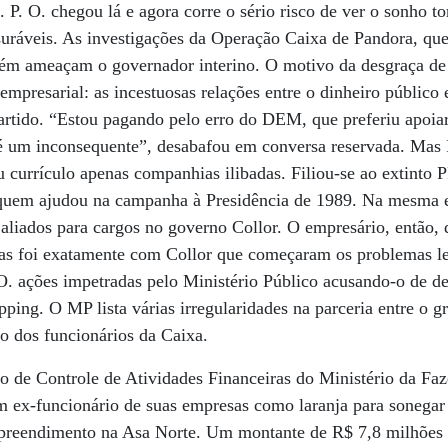
. P. O. chegou lá e agora corre o sério risco de ver o sonho 
uráveis. As investigações da Operação Caixa de Pandora, que
ém ameaçam o governador interino. O motivo da desgraça de
 empresarial: as incestuosas relações entre o dinheiro público
partido. “Estou pagando pelo erro do DEM, que preferiu apoia
 um inconsequente”, desabafou em conversa reservada. Mas 
 currículo apenas companhias ilibadas. Filiou-se ao extinto
quem ajudou na campanha à Presidência de 1989. Na mesma ele
 aliados para cargos no governo Collor. O empresário, então,
as foi exatamente com Collor que começaram os problemas le
O. ações impetradas pelo Ministério Público acusando-o de d
pping. O MP lista várias irregularidades na parceria entre o 
o dos funcionários da Caixa.
o de Controle de Atividades Financeiras do Ministério da Fa
m ex-funcionário de suas empresas como laranja para sonegar
reendimento na Asa Norte. Um montante de R$ 7,8 milhões 