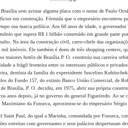
 Brasília sem avistar alguma placa com o nome de Paulo Octá
ifícios em construção. Fórmula que o empresário encontrou p
po sua marca política. Aos 60 anos de idade, o governador i
mônio que supera R$ 1 bilhão construído em grande parte por
alto. Na área da construção civil, carro-chefe das organizaçõ
 mil imóveis. Ele também é dono de três shopping centers, qu
os maiores hotéis de Brasília P. O. construiu sua carreira orb
dade a frágil fronteira entre os interesses públicos e privados
eira, dentista da família do expresidente Juscelino Kubitschek
ítulos do Fundo 157, do extinto Banco União Comercial, de R
 de Brasília, P. O. decidiu, em 1975, abrir sua própria constr
cos anos depois, já no governo do general Figueiredo. Ao se 
te Maximiano da Fonseca, aproximou-se do empresário Sérgio
el Saint Paul, do qual a Marinha, comandada por Fonseca, co
ões estreitas com governantes e seus palácios despertaram d