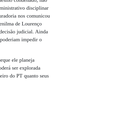
 mesmo condenado, não
inistrativo disciplinar
curadoria nos comunicou
venilma de Lourenço
ecisão judicial. Ainda
 poderiam impedir o
rque ele planeja
oderá ser explorada
reiro do PT quanto seus