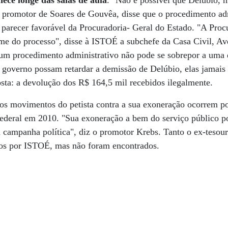
ece longe das salas de aula
. "Não é possível que Delúbio,
o promotor de Soares de Gouvêa, disse que o procedimento adm
 parecer favorável da Procuradoria- Geral do Estado. "A Pro
me do processo", disse à ISTOÉ a subchefe da Casa Civil, A
um procedimento administrativo não pode se sobrepor a uma d
o governo possam retardar a demissão de Delúbio, elas jamais
ta: a devolução dos R$ 164,5 mil recebidos ilegalmente.
 os movimentos do petista contra a sua exoneração ocorrem po
federal em 2010. "Sua exoneração a bem do serviço público p
 campanha política", diz o promotor Krebs. Tanto o ex-tesou
os por ISTOÉ, mas não foram encontrados.