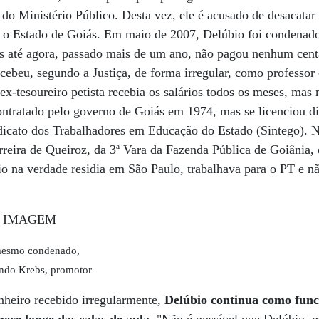
do Ministério Público. Desta vez, ele é acusado de desacatar 
 o Estado de Goiás. Em maio de 2007, Delúbio foi condenad
s até agora, passado mais de um ano, não pagou nenhum centa
ecebeu, segundo a Justiça, de forma irregular, como professor
ex-tesoureiro petista recebia os salários todos os meses, mas
contratado pelo governo de Goiás em 1974, mas se licenciou d
dicato dos Trabalhadores em Educação do Estado (Sintego). 
erreira de Queiroz, da 3ª Vara da Fazenda Pública de Goiânia,
io na verdade residia em São Paulo, trabalhava para o PT e nã
 mesmo condenado,
ando Krebs, promotor
heiro recebido irregularmente,
Delúbio continua como func