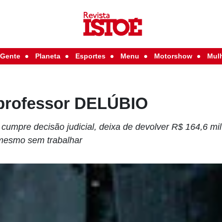
Gente
Planeta
Esportes
Menu
Motorshow
Mul
 professor DELÚBIO
 cumpre decisão judicial, deixa de devolver R$ 164,6 mi
mesmo sem trabalhar