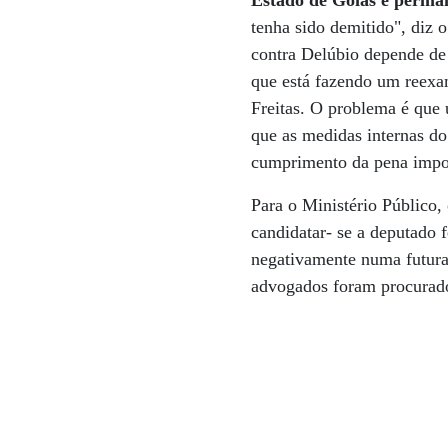
Estado de Goiás e perman
tenha sido demitido", diz 
contra Delúbio depende de
que está fazendo um reexa
Freitas. O problema é que 
que as medidas internas d
cumprimento da pena impos
Para o Ministério Público,
candidatar- se a deputado 
negativamente numa futura
advogados foram procurad