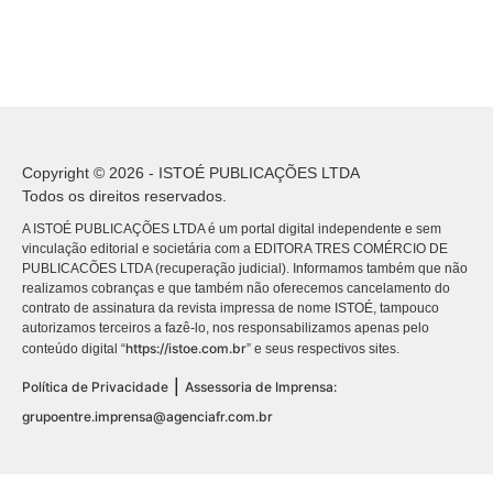
Copyright © 2026 - ISTOÉ PUBLICAÇÕES LTDA
Todos os direitos reservados.
A ISTOÉ PUBLICAÇÕES LTDA é um portal digital independente e sem
vinculação editorial e societária com a EDITORA TRES COMÉRCIO DE
PUBLICACÕES LTDA (recuperação judicial). Informamos também que não
realizamos cobranças e que também não oferecemos cancelamento do
contrato de assinatura da revista impressa de nome ISTOÉ, tampouco
autorizamos terceiros a fazê-lo, nos responsabilizamos apenas pelo
https://istoe.com.br
conteúdo digital “
” e seus respectivos sites.
|
Política de Privacidade
Assessoria de Imprensa:
grupoentre.imprensa@agenciafr.com.br