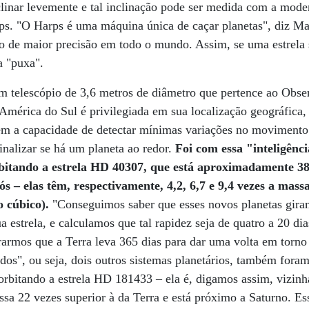
inclinar levemente e tal inclinação pode ser medida com a mode
. "O Harps é uma máquina única de caçar planetas", diz Ma
o de maior precisão em todo o mundo. Assim, se uma estrela 
a "puxa".
um telescópio de 3,6 metros de diâmetro que pertence ao Obse
a América do Sul é privilegiada em sua localização geográfica
tem a capacidade de detectar mínimas variações no movimento 
inalizar se há um planeta ao redor.
Foi com essa "inteligênc
rbitando a estrela HD 40307, que está aproximadamente 38
ós – elas têm, respectivamente, 4,2, 6,7 e 9,4 vezes a mass
o cúbico).
"Conseguimos saber que esses novos planetas gira
 estrela, e calculamos que tal rapidez seja de quatro a 20 dia
rarmos que a Terra leva 365 dias para dar uma volta em torno
ados", ou seja, dois outros sistemas planetários, também for
orbitando a estrela HD 181433 – ela é, digamos assim, vizinh
a 22 vezes superior à da Terra e está próximo a Saturno. Ess