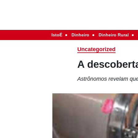
IstoÉ
Dinheiro
Dinheiro Rural
Uncategorized
A descoberta
Astrônomos revelam que,