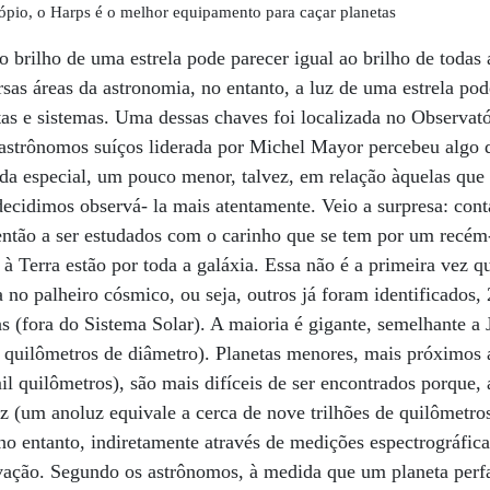
ópio, o Harps é o melhor equipamento para caçar planetas
 o brilho de uma estrela pode parecer igual ao brilho de todas a
rsas áreas da astronomia, no entanto, a luz de uma estrela pod
tas e sistemas. Uma dessas chaves foi localizada no Observató
astrônomos suíços liderada por Michel Mayor percebeu algo d
ada especial, um pouco menor, talvez, em relação àquelas qu
 decidimos observá- la mais atentamente. Veio a surpresa: cont
então a ser estudados com o carinho que se tem por um recém
 à Terra estão por toda a galáxia. Essa não é a primeira vez 
no palheiro cósmico, ou seja, outros já foram identificados,
 (fora do Sistema Solar). A maioria é gigante, semelhante a 
quilômetros de diâmetro). Planetas menores, mais próximos 
il quilômetros), são mais difíceis de ser encontrados porque,
uz (um anoluz equivale a cerca de nove trilhões de quilômetro
no entanto, indiretamente através de medições espectrográfica
rvação. Segundo os astrônomos, à medida que um planeta perfaz