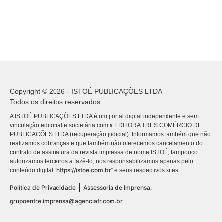
Copyright © 2026 - ISTOÉ PUBLICAÇÕES LTDA
Todos os direitos reservados.
A ISTOÉ PUBLICAÇÕES LTDA é um portal digital independente e sem
vinculação editorial e societária com a EDITORA TRES COMÉRCIO DE
PUBLICACÕES LTDA (recuperação judicial). Informamos também que não
realizamos cobranças e que também não oferecemos cancelamento do
contrato de assinatura da revista impressa de nome ISTOÉ, tampouco
autorizamos terceiros a fazê-lo, nos responsabilizamos apenas pelo
https://istoe.com.br
conteúdo digital “
” e seus respectivos sites.
|
Política de Privacidade
Assessoria de Imprensa:
grupoentre.imprensa@agenciafr.com.br