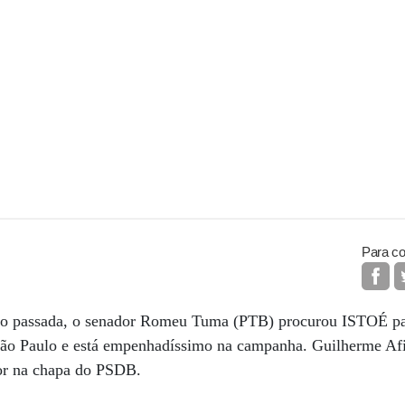
Para co
ção passada, o senador Romeu Tuma (PTB) procurou ISTOÉ par
 São Paulo e está empenhadíssimo na campanha. Guilherme Af
or na chapa do PSDB.