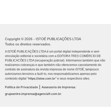
Copyright © 2026 - ISTOÉ PUBLICAÇÕES LTDA
Todos os direitos reservados.
A ISTOÉ PUBLICAÇÕES LTDA é um portal digital independente e sem
vinculação editorial e societária com a EDITORA TRES COMÉRCIO DE
PUBLICACÕES LTDA (recuperação judicial). Informamos também que não
realizamos cobranças e que também não oferecemos cancelamento do
contrato de assinatura da revista impressa de nome ISTOÉ, tampouco
autorizamos terceiros a fazê-lo, nos responsabilizamos apenas pelo
https://istoe.com.br
conteúdo digital “
” e seus respectivos sites.
|
Política de Privacidade
Assessoria de Imprensa:
grupoentre.imprensa@agenciafr.com.br