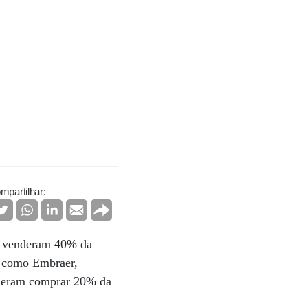
mpartilhar:
es venderam 40% da
s como Embraer,
uderam comprar 20% da