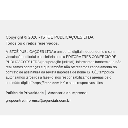
Copyright © 2026 - ISTOÉ PUBLICAÇÕES LTDA
Todos os direitos reservados.
A ISTOÉ PUBLICAÇÕES LTDA é um portal digital independente e sem
vinculação editorial e societária com a EDITORA TRES COMÉRCIO DE
PUBLICACÕES LTDA (recuperação judicial). Informamos também que não
realizamos cobranças e que também não oferecemos cancelamento do
contrato de assinatura da revista impressa de nome ISTOÉ, tampouco
autorizamos terceiros a fazê-lo, nos responsabilizamos apenas pelo
https://istoe.com.br
conteúdo digital “
” e seus respectivos sites.
|
Política de Privacidade
Assessoria de Imprensa:
grupoentre.imprensa@agenciafr.com.br