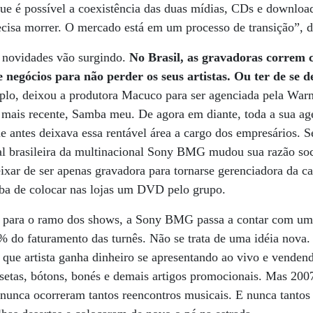
que é possível a coexistência das duas mídias, CDs e download
recisa morrer. O mercado está em um processo de transição”, d
s novidades vão surgindo.
No Brasil, as gravadoras correm 
egócios para não perder os seus artistas. Ou ter de se de
lo, deixou a produtora Macuco para ser agenciada pela Warn
 mais recente, Samba meu. De agora em diante, toda a sua ag
que antes deixava essa rentável área a cargo dos empresários.
lial brasileira da multinacional Sony BMG mudou sua razão so
ixar de ser apenas gravadora para tornarse gerenciadora da ca
aba de colocar nas lojas um DVD pelo grupo.
s para o ramo dos shows, a Sony BMG passa a contar com uma
 do faturamento das turnês. Não se trata de uma idéia nova
 que artista ganha dinheiro se apresentando ao vivo e venden
etas, bótons, bonés e demais artigos promocionais. Mas 2007
 nunca ocorreram tantos reencontros musicais. E nunca tantos