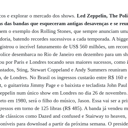
cos e explorar o mercado dos shows.
Led Zeppelin, The Poli
as das bandas que esqueceram antigas desavenças e se reu
em o exemplo dos Rolling Stones, que sempre anunciam uma 
oria, batendo recordes sucessivos a cada temporada. A bigge
egistrou o incrível faturamento de US$ 560 milhões, um reco
olice desembarca no Rio de Janeiro em dezembro para um sh
ou por Paris e Londres tocando seus maiores sucessos, como
R
astados, Sting, Stewart Coppeland e Andy Summers reuniram
 de Londres. No Brasil os ingressos custarão entre R$ 160
t, o guitarrista Jimmy Page e o baixista e tecladista John Pau
Zeppelin num único show em Londres no dia 26 de novembro. 
to em 1980, será o filho do músico, Jason. Essa vai ser a pr
ressos em torno de 125 libras (R$ 485). A banda já vendeu m
de clássicos como Dazed and confused e Stairway to heaven,
sponíveis para download a partir da próxima semana. O presi