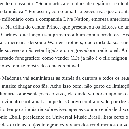
ende do assunto: “Sendo artista e mulher de negócios, eu te
ia da música.” Foi assim, como uma fria executiva, que a ca
to milionário com a companhia Live Nation, empresa american
. Na trilha do cantor Prince, que presenteou os leitores de u
Cartney, que lançou seu primeiro álbum com a produtora He
tar americana deixou a Warner Brothers, que cuida da sua carr
 de sucesso a não estar ligada a uma gravadora tradicional. A
rcado fonográfico: como vender CDs já não é o filé mignon do
shows tem se mostrado o mais rentável.
 Madonna vai administrar as turnês da cantora e todos os se
 música chegar aos fãs. Acho isso bom, não gosto de limitaçõe
ilionárias apresentações ao vivo, ela ainda vai poder apoiar 
um vínculo contratual a impede. O novo contrato vale por dez 
to tempo a indústria sobreviveu apenas com a venda de disco
onio Eboli, presidente da Universal Music Brasil. Está certo 
andas extintas, cujos integrantes viviam dos rendimentos da v