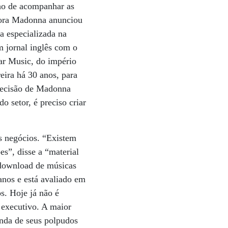
nho de acompanhar as
ntora Madonna anunciou
a especializada na
m jornal inglês com o
ar Music, do império
eira há 30 anos, para
 decisão de Madonna
 setor, é preciso criar
us negócios. “Existem
s”, disse a “material
o download de músicas
anos e está avaliado em
s. Hoje já não é
o executivo. A maior
enda de seus polpudos