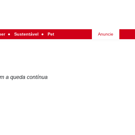
her
Sustentável
Pet
Anuncie
com a queda contínua