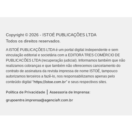
Copyright © 2026 - ISTOÉ PUBLICAÇÕES LTDA
Todos os direitos reservados.
A ISTOÉ PUBLICAÇÕES LTDA é um portal digital independente e sem
vinculação editorial e societária com a EDITORA TRES COMÉRCIO DE
PUBLICACÕES LTDA (recuperação judicial). Informamos também que não
realizamos cobranças e que também não oferecemos cancelamento do
contrato de assinatura da revista impressa de nome ISTOÉ, tampouco
autorizamos terceiros a fazê-lo, nos responsabilizamos apenas pelo
https://istoe.com.br
conteúdo digital “
” e seus respectivos sites.
|
Política de Privacidade
Assessoria de Imprensa:
grupoentre.imprensa@agenciafr.com.br