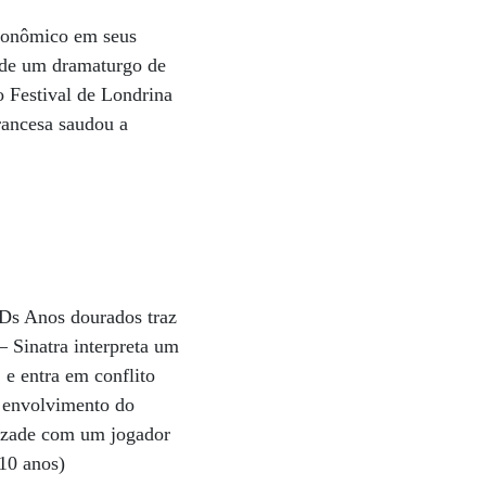
econômico em seus
s de um dramaturgo de
o Festival de Londrina
rancesa saudou a
Ds Anos dourados traz
– Sinatra interpreta um
 e entra em conflito
o envolvimento do
mizade com um jogador
(10 anos)