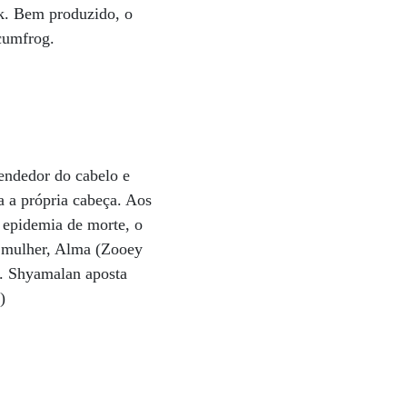
nk. Bem produzido, o
cumfrog.
endedor do cabelo e
a a própria cabeça. Aos
 epidemia de morte, o
a mulher, Alma (Zooey
N. Shyamalan aposta
)