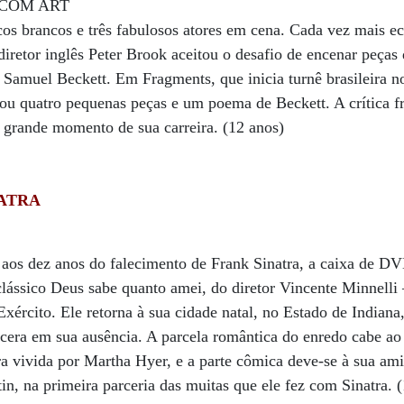
cos brancos e três fabulosos atores em cena. Cada vez mais 
diretor inglês Peter Brook aceitou o desafio de encenar peça
s Samuel Beckett. Em Fragments, que inicia turnê brasileira n
tou quatro pequenas peças e um poema de Beckett. A crítica f
rande momento de sua carreira. (12 anos)
NATRA
s dez anos do falecimento de Frank Sinatra, a caixa de DV
clássico Deus sabe quanto amei, do diretor Vincente Minnelli 
Exército. Ele retorna à sua cidade natal, no Estado de Indiana,
cera em sua ausência. A parcela romântica do enredo cabe a
ra vivida por Martha Hyer, e a parte cômica deve-se à sua a
in, na primeira parceria das muitas que ele fez com Sinatra. 