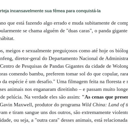
rteja incansavelmente sua fêmea para conquistá-la
o que está fazendo algo errado e muda subitamente de com
pularmente se chama alguém de "duas caras", o panda gigante
hábitat.
os, meigos e sexualmente preguiçosos como até hoje os biólo
nfeng, diretor-geral do Departamento Nacional de Administra
do Centro de Pesquisas de Pandas Gigantes da cidade de Wolon
oras comendo bambu, preferem tomar sol do que copular, rar
o da espécie é um desafio." Uma filmagem feita na floresta e 
esses animais nos enganaram direitinho – e passam muito long
de pelúcia. Na verdade eles são assim:
"As cenas que presenc
 Gavin Maxwell, produtor do programa
Wild China: Land of 
vam e tiram sangue uns dos outros, são extremamente violento
idade, ou seja, a "outra cara" desses animais, está relacionada