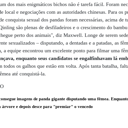
 um dos mais enigmáticos bichos não é tarefa fácil. Foram ne
e local e negociações com as autoridades chinesas. Para os 
de conquista sexual dos pandas foram necessárias, acima de t
inling são plenas de desfiladeiros e o crescimento do bambu
hegue perto dos animais", diz Maxwell. Longe de serem seden
ente sexualizados – disputando, a dentadas e a patadas, as fê
, a equipe encontrou um excelente ponto para filmar uma fêm
ançava, enquanto seus candidatos se engalfinhavam lá emb
 todos os galhos que estão em volta. Após tanta batalha, falt
fêmea até conquistá-la.
onsegue imagens de panda gigante disputando uma fêmea. Enquanto
a árvore e depois desce para "premiar" o vencedo