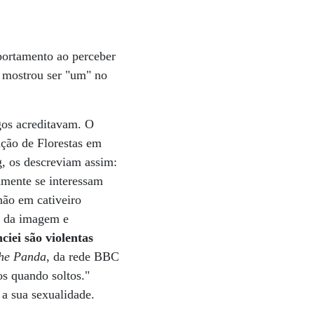
portamento ao perceber
 mostrou ser "um" no
gos acreditavam. O
ção de Florestas em
g, os descreviam assim:
amente se interessam
não em cativeiro
e da imagem e
iei são violentas
the Panda
, da rede BBC
s quando soltos."
 a sua sexualidade.