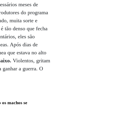
cessários meses de
produtores do programa
udo, muita sorte e
 é tão denso que fecha
tários, eles são
meas. Após dias de
ea que estava no alto
aixo.
Violentos, gritam
a ganhar a guerra. O
 os machos se