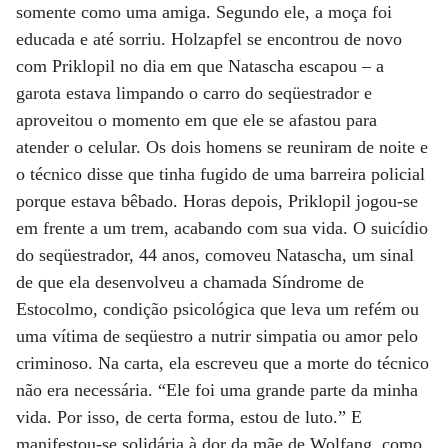
somente como uma amiga. Segundo ele, a moça foi
educada e até sorriu. Holzapfel se encontrou de novo
com Priklopil no dia em que Natascha escapou – a
garota estava limpando o carro do seqüestrador e
aproveitou o momento em que ele se afastou para
atender o celular. Os dois homens se reuniram de noite e
o técnico disse que tinha fugido de uma barreira policial
porque estava bêbado. Horas depois, Priklopil jogou-se
em frente a um trem, acabando com sua vida. O suicídio
do seqüestrador, 44 anos, comoveu Natascha, um sinal
de que ela desenvolveu a chamada Síndrome de
Estocolmo, condição psicológica que leva um refém ou
uma vítima de seqüestro a nutrir simpatia ou amor pelo
criminoso. Na carta, ela escreveu que a morte do técnico
não era necessária. “Ele foi uma grande parte da minha
vida. Por isso, de certa forma, estou de luto.” E
manifestou-se solidária à dor da mãe de Wolfang, como