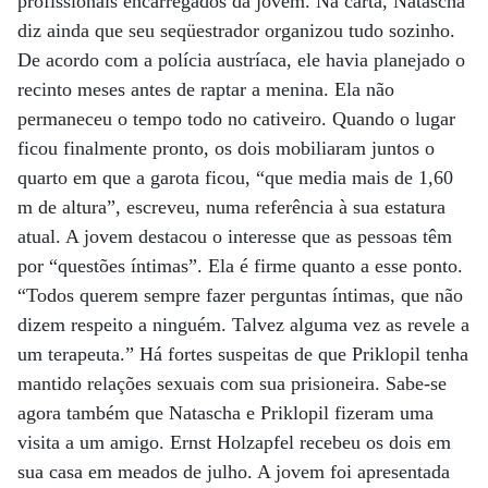
profissionais encarregados da jovem. Na carta, Natascha
diz ainda que seu seqüestrador organizou tudo sozinho.
De acordo com a polícia austríaca, ele havia planejado o
recinto meses antes de raptar a menina. Ela não
permaneceu o tempo todo no cativeiro. Quando o lugar
ficou finalmente pronto, os dois mobiliaram juntos o
quarto em que a garota ficou, “que media mais de 1,60
m de altura”, escreveu, numa referência à sua estatura
atual. A jovem destacou o interesse que as pessoas têm
por “questões íntimas”. Ela é firme quanto a esse ponto.
“Todos querem sempre fazer perguntas íntimas, que não
dizem respeito a ninguém. Talvez alguma vez as revele a
um terapeuta.” Há fortes suspeitas de que Priklopil tenha
mantido relações sexuais com sua prisioneira. Sabe-se
agora também que Natascha e Priklopil fizeram uma
visita a um amigo. Ernst Holzapfel recebeu os dois em
sua casa em meados de julho. A jovem foi apresentada