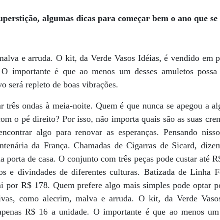
uperstição, algumas dicas para começar bem o ano que se
malva e arruda. O kit, da Verde Vasos Idéias, é vendido em
O importante é que ao menos um desses amuletos possa a
o será repleto de boas vibrações.
ar três ondas à meia-noite. Quem é que nunca se apegou a al
m o pé direito? Por isso, não importa quais são as suas crenç
encontrar algo para renovar as esperanças. Pensando nisso
entenária da França. Chamadas de Cigarras de Sicard, dize
a porta de casa. O conjunto com três peças pode custar até 
os e divindades de diferentes culturas. Batizada de Linha F
ai por R$ 178. Quem prefere algo mais simples pode optar 
tivas, como alecrim, malva e arruda. O kit, da Verde Vaso
apenas R$ 16 a unidade. O importante é que ao menos um 