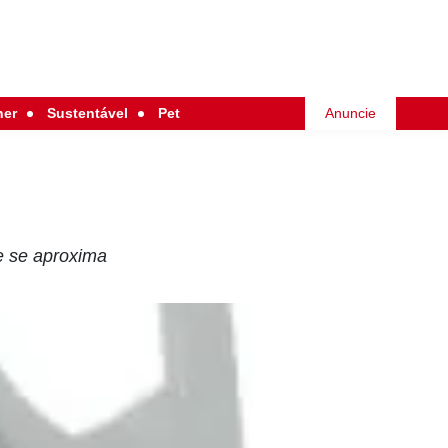
her
Sustentável
Pet
Anuncie
e se aproxima