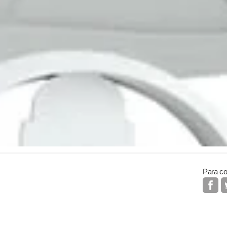
Para co