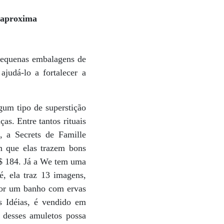
 aproxima
 pequenas embalagens de
judá-lo a fortalecer a
gum tipo de superstição
as. Entre tantos rituais
, a Secrets de Famille
m que elas trazem bons
R$ 184. Já a We tem uma
é, ela traz 13 imagens,
por um banho com ervas
s Idéias, é vendido em
desses amuletos possa