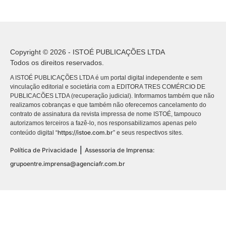
Copyright © 2026 - ISTOÉ PUBLICAÇÕES LTDA
Todos os direitos reservados.
A ISTOÉ PUBLICAÇÕES LTDA é um portal digital independente e sem
vinculação editorial e societária com a EDITORA TRES COMÉRCIO DE
PUBLICACÕES LTDA (recuperação judicial). Informamos também que não
realizamos cobranças e que também não oferecemos cancelamento do
contrato de assinatura da revista impressa de nome ISTOÉ, tampouco
autorizamos terceiros a fazê-lo, nos responsabilizamos apenas pelo
https://istoe.com.br
conteúdo digital “
” e seus respectivos sites.
|
Política de Privacidade
Assessoria de Imprensa:
grupoentre.imprensa@agenciafr.com.br