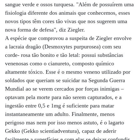
sangue verde e ossos turquesa. "Além de possuírem uma
fisiologia diferente dos animais que conhecemos, esses
novos tipos têm cores tão vivas que nos sugerem uma
nova forma de defesa", diz Ziegler.
A espécie que comprovou a suspeita de Ziegler envolve
a lacraia dragão (Desmoxytes purpurosea) com seu
corde- rosa tão bonito e tão letal: possui substâncias
venenosas como o cianureto, composto químico
altamente tóxico. Esse é o mesmo veneno utilizado por
soldados que queriam se suicidar na Segunda Guerra
Mundial ao se verem cercados por forças inimigas –
optavam pela morte para não serem capturados, e a
ingestão entre 0,5 e 1mg é suficiente para matar
instantaneamente um adulto. Finalmente, menos
perigoso mas nem por isso menos astuto, é o lagarto
Gekko (Gekko scientiadventura), capaz de aderir
facilmente a superfícies e com elas se deixar confundir