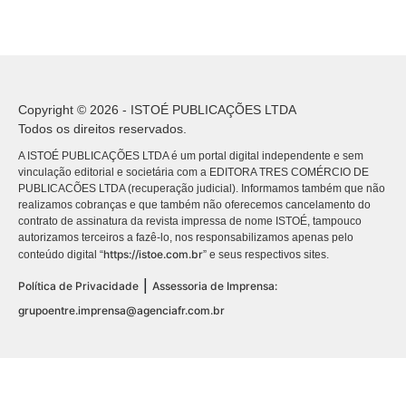
Copyright © 2026 - ISTOÉ PUBLICAÇÕES LTDA
Todos os direitos reservados.
A ISTOÉ PUBLICAÇÕES LTDA é um portal digital independente e sem
vinculação editorial e societária com a EDITORA TRES COMÉRCIO DE
PUBLICACÕES LTDA (recuperação judicial). Informamos também que não
realizamos cobranças e que também não oferecemos cancelamento do
contrato de assinatura da revista impressa de nome ISTOÉ, tampouco
autorizamos terceiros a fazê-lo, nos responsabilizamos apenas pelo
https://istoe.com.br
conteúdo digital “
” e seus respectivos sites.
|
Política de Privacidade
Assessoria de Imprensa:
grupoentre.imprensa@agenciafr.com.br