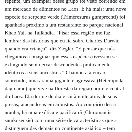
repente, um exemplar desse grupo foi visto correndo em
um mercado de alimentos no Laos. E há mais: uma nova
espécie de serpente verde (Trimeresurus gumprechti) foi
apanhada próximo a um restaurante no parque nacional
Khao Yai, na Tailândia. "Pisar essa região me faz
lembrar das histórias que eu lia sobre Charles Darwin
quando era criança", diz Ziegler. "E pensar que nós
chegamos a imaginar que essas espécies tivessem se
extinguido sem deixar descendentes praticamente
idênticos a seus ancestrais." Chamou a atenção,
sobretudo, uma aranha gigante e agressiva (Heteropoda
dagmarae) que vive na floresta da região norte e central
do Laos. Ela dorme de dia e sai à noite atrás de suas
presas, atacando-as em arbustos. Ao contrário dessa
aranha, há uma exótica e pacífica rã (Chiromantis
samkosensis) com uma série de características que a
distinguem das demais no continente asiático – tem