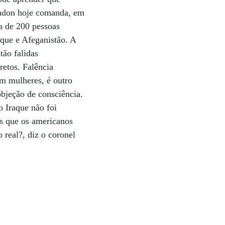
Condon hoje comanda, em
a de 200 pessoas
aque e Afeganistão. A
tão falidas
etos. Falência
om mulheres, é outro
bjeção de consciência.
o Iraque não foi
os que os americanos
real?, diz o coronel