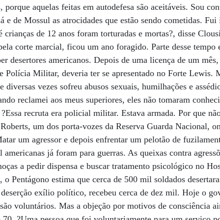
, porque aquelas feitas em autodefesa são aceitáveis. Sou con
dá e de Mossul as atrocidades que estão sendo cometidas. Fui
é crianças de 12 anos foram torturadas e mortas?, disse Clous
ela corte marcial, ficou um ano foragido. Parte desse tempo
ber desertores americanos. Depois de uma licença de um mês,
 Polícia Militar, deveria ter se apresentado no Forte Lewis. 
 diversas vezes sofreu abusos sexuais, humilhações e assédi
uando reclamei aos meus superiores, eles não tomaram conh
. ?Essa recruta era policial militar. Estava armada. Por que n
 Roberts, um dos porta-vozes da Reserva Guarda Nacional, on
atar um agressor e depois enfrentar um pelotão de fuzilamen
l americanas já foram para guerras. As queixas contra agress
oças a pedir dispensa e buscar tratamento psicológico no Hos
, o Pentágono estima que cerca de 500 mil soldados desertar
deserção exílio político, recebeu cerca de dez mil. Hoje o g
 são voluntários. Mas a objeção por motivos de consciência a
 70. ?Uma pessoa que foi voluntariamente para um serviço p