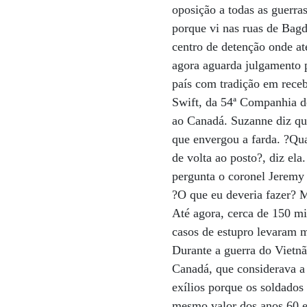
oposição a todas as guerras
porque vi nas ruas de Bag
centro de detenção onde at
agora aguarda julgamento p
país com tradição em rece
Swift, da 54ª Companhia de
ao Canadá. Suzanne diz que
que envergou a farda. ?Q
de volta ao posto?, diz ela
pergunta o coronel Jeremy
?O que eu deveria fazer? M
Até agora, cerca de 150 mi
casos de estupro levaram m
Durante a guerra do Vietnã
Canadá, que considerava a 
exílios porque os soldados
mesmo valor dos anos 60 e