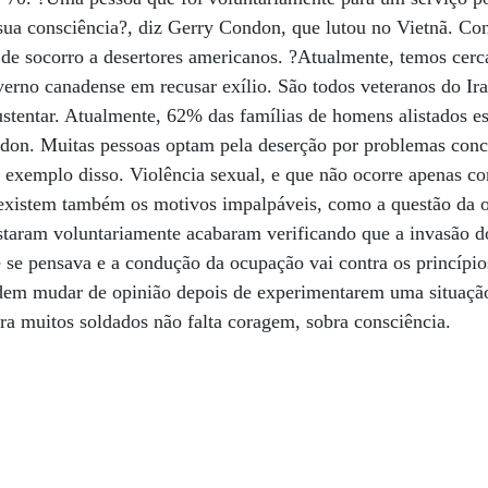
à sua consciência?, diz Gerry Condon, que lutou no Vietnã. 
de socorro a desertores americanos. ?Atualmente, temos cerc
erno canadense em recusar exílio. São todos veteranos do Ir
ustentar. Atualmente, 62% das famílias de homens alistados es
on. Muitas pessoas optam pela deserção por problemas concr
 exemplo disso. Violência sexual, e que não ocorre apenas c
 existem também os motivos impalpáveis, como a questão da o
staram voluntariamente acabaram verificando que a invasão d
 se pensava e a condução da ocupação vai contra os princípi
dem mudar de opinião depois de experimentarem uma situação 
ra muitos soldados não falta coragem, sobra consciência.