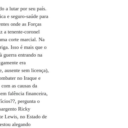
 a lutar por seu país.
nica e seguro-saúde para
entes onde as Forças
z a tenente-coronel
 uma corte marcial. Na
riga. Isso é mais que o
à guerra entrando na
igamente era
, ausente sem licença),
ombater no Iraque e
s com as causas da
 em falência financeira,
ícios??, pergunta o
sargento Ricky
te Lewis, no Estado de
 estou alegando