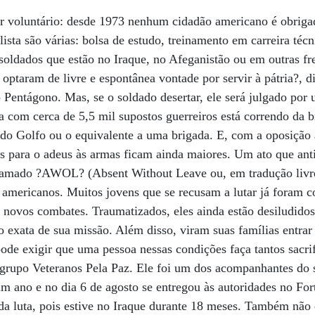
 voluntário: desde 1973 nenhum cidadão americano é obrigado
ista são várias: bolsa de estudo, treinamento em carreira téc
 soldados que estão no Iraque, no Afeganistão ou em outras fr
taram de livre e espontânea vontade por servir à pátria?, di
 Pentágono. Mas, se o soldado desertar, ele será julgado por
a com cerca de 5,5 mil supostos guerreiros está correndo da b
do Golfo ou o equivalente a uma brigada. E, com a oposição 
os para o adeus às armas ficam ainda maiores. Um ato que ant
hamado ?AWOL? (Absent Without Leave ou, em tradução livre
americanos. Muitos jovens que se recusam a lutar já foram c
 novos combates. Traumatizados, eles ainda estão desiludido
o exata de sua missão. Além disso, viram suas famílias entrar
ode exigir que uma pessoa nessas condições faça tantos sacrif
 grupo Veteranos Pela Paz. Ele foi um dos acompanhantes do 
m ano e no dia 6 de agosto se entregou às autoridades no For
da luta, pois estive no Iraque durante 18 meses. Também não