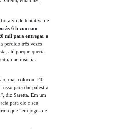
 Saretta, então 89º,
oi alvo de tentativa de
ou às 6 h com um
20 mil para entregar a
a perdido três vezes
sta, até porque queria
ito, que insistia:
pção, mas colocou 140
russo para dar palestra
a”, diz Saretta. Em um
cia para ele e seu
nfirma que “em jogos de