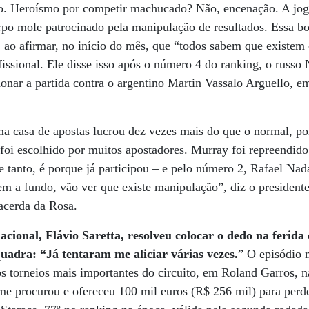
o. Heroísmo por competir machucado? Não, encenação. A jog
orpo mole patrocinado pela manipulação de resultados. Essa bo
ao afirmar, no início do mês, que “todos sabem que existem 
ofissional. Ele disse isso após o número 4 do ranking, o russ
donar a partida contra o argentino Martin Vassalo Arguello, e
a casa de apostas lucrou dez vezes mais do que o normal, po
 foi escolhido por muitos apostadores. Murray foi repreendid
e tanto, é porque já participou – e pelo número 2, Rafael Nada
rem a fundo, vão ver que existe manipulação”, diz o presiden
Lacerda da Rosa.
ional, Flávio Saretta, resolveu colocar o dedo na ferida 
adra: “Já tentaram me aliciar várias vezes.
” O episódio 
s torneios mais importantes do circuito, em Roland Garros, 
me procurou e ofereceu 100 mil euros (R$ 256 mil) para perd