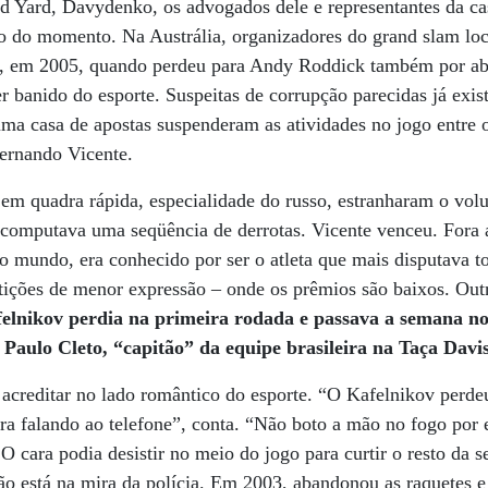
 Yard, Davydenko, os advogados dele e representantes da cas
so do momento. Na Austrália, organizadores do grand slam lo
da, em 2005, quando perdeu para Andy Roddick também por a
er banido do esporte. Suspeitas de corrupção parecidas já ex
ma casa de apostas suspenderam as atividades no jogo entre 
Fernando Vicente.
a em quadra rápida, especialidade do russo, estranharam o vol
computava uma seqüência de derrotas. Vicente venceu. Fora a
 mundo, era conhecido por ser o atleta que mais disputava to
ições de menor expressão – onde os prêmios são baixos. Out
lnikov perdia na primeira rodada e passava a semana no 
 Paulo Cleto, “capitão” da equipe brasileira na Taça Davi
 acreditar no lado romântico do esporte. “O Kafelnikov perd
a falando ao telefone”, conta. “Não boto a mão no fogo por 
 O cara podia desistir no meio do jogo para curtir o resto da
o está na mira da polícia. Em 2003, abandonou as raquetes e