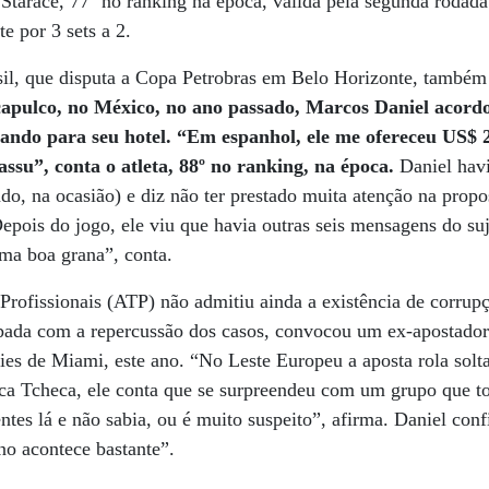
o Starace, 77º no ranking na época, válida pela segunda rodada.
e por 3 sets a 2.
il, que disputa a Copa Petrobras em Belo Horizonte, também f
capulco, no México, no ano passado, Marcos Daniel acord
nando para seu hotel. “Em espanhol, ele me ofereceu US$ 
ssu”, conta o atleta, 88º no ranking, na época.
Daniel havi
do, na ocasião) e diz não ter prestado muita atenção na propo
epois do jogo, ele viu que havia outras seis mensagens do suje
ma boa grana”, conta.
Profissionais (ATP) não admitiu ainda a existência de corru
pada com a repercussão dos casos, convocou um ex-apostador 
eries de Miami, este ano. “No Leste Europeu a aposta rola solt
ca Tcheca, ele conta que se surpreendeu com um grupo que tor
entes lá e não sabia, ou é muito suspeito”, afirma. Daniel co
no acontece bastante”.