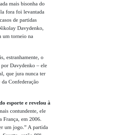
ada mais bisonha do
la fora foi levantada
casos de partidas
o Nikolay Davydenko,
m um torneio na
is, estranhamente, o
o por Davydenko – ele
l, que jura nunca ter
te da Confederação
do esporte e revelou à
mais contundente, ele
na França, em 2006.
er um jogo.” A partida