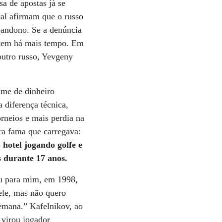
a de apostas já se
cal afirmam que o russo
bandono. Se a denúncia
istem há mais tempo. Em
outro russo, Yevgeny
ume de dinheiro
 diferença técnica,
rneios e mais perdia na
ra fama que carregava:
hotel jogando golfe e
s durante 17 anos.
eu para mim, em 1998,
ele, mas não quero
 semana.” Kafelnikov, ao
 virou jogador