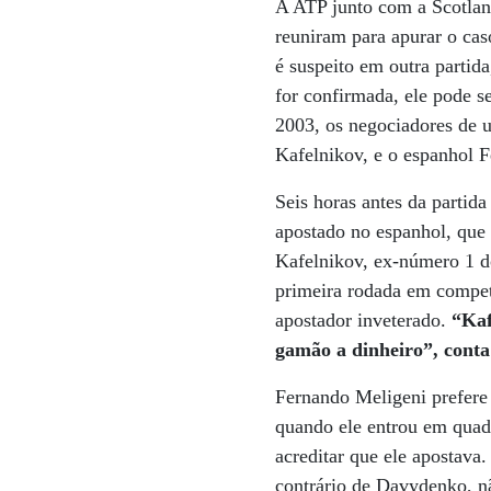
A ATP junto com a Scotland
reuniram para apurar o ca
é suspeito em outra parti
for confirmada, ele pode s
2003, os negociadores de u
Kafelnikov, e o espanhol 
Seis horas antes da partid
apostado no espanhol, que 
Kafelnikov, ex-número 1 do
primeira rodada em compet
apostador inveterado.
“Kafe
gamão a dinheiro”, conta
Fernando Meligeni prefere
quando ele entrou em quadr
acreditar que ele apostava.
contrário de Davydenko, nã