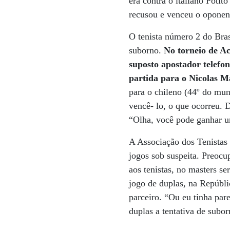
era contra o italiano Potit
recusou e venceu o oponent
O tenista número 2 do Bras
suborno.
No torneio de A
suposto apostador telefo
partida para o Nicolas Ma
para o chileno (44º do mun
vencê- lo, o que ocorreu. D
“Olha, você pode ganhar u
A Associação dos Tenistas 
jogos sob suspeita. Preocu
aos tenistas, no masters s
jogo de duplas, na Repúbli
parceiro. “Ou eu tinha par
duplas a tentativa de subor