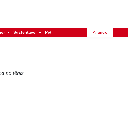
her
Sustentável
Pet
Anuncie
os no tênis