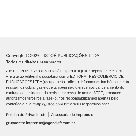
Copyright © 2026 - ISTOÉ PUBLICAÇÕES LTDA
Todos os direitos reservados.
A ISTOÉ PUBLICAÇÕES LTDA é um portal digital independente e sem
vinculação editorial e societária com a EDITORA TRES COMÉRCIO DE
PUBLICACÕES LTDA (recuperação judicial). Informamos também que não
realizamos cobranças e que também não oferecemos cancelamento do
contrato de assinatura da revista impressa de nome ISTOÉ, tampouco
autorizamos terceiros a fazê-lo, nos responsabilizamos apenas pelo
https://istoe.com.br
conteúdo digital “
” e seus respectivos sites.
|
Política de Privacidade
Assessoria de Imprensa:
grupoentre.imprensa@agenciafr.com.br