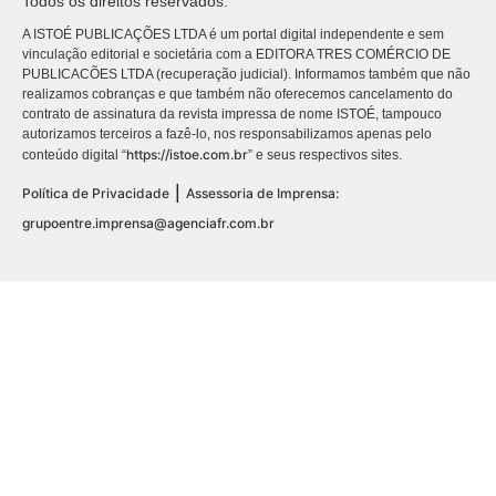
Todos os direitos reservados.
A ISTOÉ PUBLICAÇÕES LTDA é um portal digital independente e sem
vinculação editorial e societária com a EDITORA TRES COMÉRCIO DE
PUBLICACÕES LTDA (recuperação judicial). Informamos também que não
realizamos cobranças e que também não oferecemos cancelamento do
contrato de assinatura da revista impressa de nome ISTOÉ, tampouco
autorizamos terceiros a fazê-lo, nos responsabilizamos apenas pelo
https://istoe.com.br
conteúdo digital “
” e seus respectivos sites.
|
Política de Privacidade
Assessoria de Imprensa:
grupoentre.imprensa@agenciafr.com.br