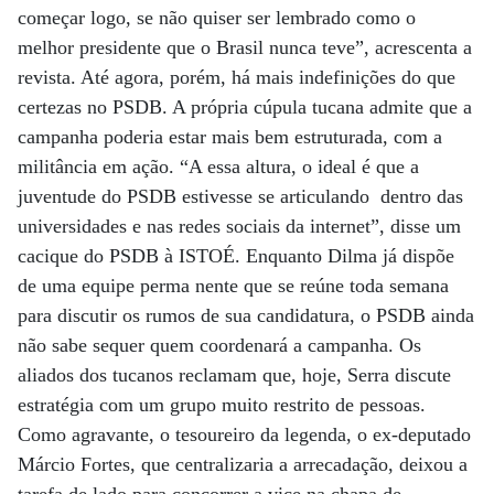
começar logo, se não quiser ser lembrado como o
melhor presidente que o Brasil nunca teve”, acrescenta a
revista. Até agora, porém, há mais indefinições do que
certezas no PSDB. A própria cúpula tucana admite que a
campanha poderia estar mais bem estruturada, com a
militância em ação. “A essa altura, o ideal é que a
juventude do PSDB estivesse se articulando dentro das
universidades e nas redes sociais da internet”, disse um
cacique do PSDB à ISTOÉ. Enquanto Dilma já dispõe
de uma equipe perma nente que se reúne toda semana
para discutir os rumos de sua candidatura, o PSDB ainda
não sabe sequer quem coordenará a campanha. Os
aliados dos tucanos reclamam que, hoje, Serra discute
estratégia com um grupo muito restrito de pessoas.
Como agravante, o tesoureiro da legenda, o ex-deputado
Márcio Fortes, que centralizaria a arrecadação, deixou a
tarefa de lado para concorrer a vice na chapa de