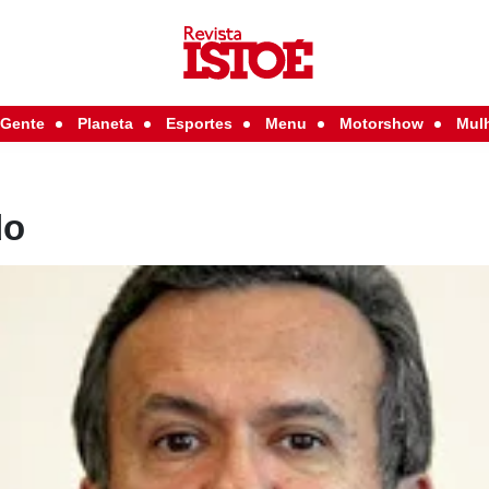
Gente
Planeta
Esportes
Menu
Motorshow
Mul
do