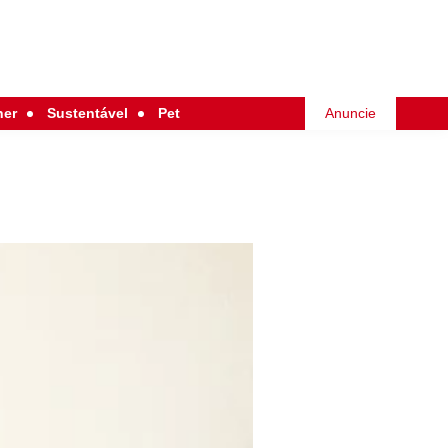
her
Sustentável
Pet
Anuncie