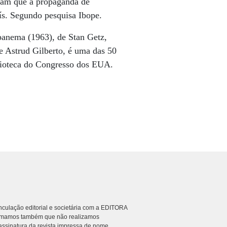
oram que a propaganda de
aís. Segundo pesquisa Ibope.
panema (1963), de Stan Getz,
e Astrud Gilberto, é uma das 50
lioteca do Congresso dos EUA.
culação editorial e societária com a EDITORA
rmamos também que não realizamos
ssinatura da revista impressa de nome