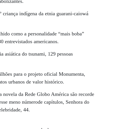
abolizantes.
º criança indígena da etnia guarani-caiowá
olhido como a personalidade “mais boba”
 entrevistados americanos.
ia asiática do tsunami, 129 pessoas
ilhões para o projeto oficial Monumenta,
os urbanos de valor histórico.
 da novela da Rede Globo América são recorde
esse meno númerode capítulos, Senhora do
elebridade, 44.