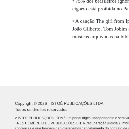
• 75% dos brasileiros ign
cigarro está proibida no P
• A canção The girl from I
João Gilberto, Tom Jobim 
músicas arquivadas na bib
Copyright © 2026 - ISTOÉ PUBLICAÇÕES LTDA
Todos os direitos reservados.
A ISTOÉ PUBLICAÇÕES LTDA é um portal digital independente e sem vin
TRES COMÉRCIO DE PUBLICACÕES LTDA (recuperação judicial). Info
cobranças e que também não oferecemos cancelamento do contrato de a