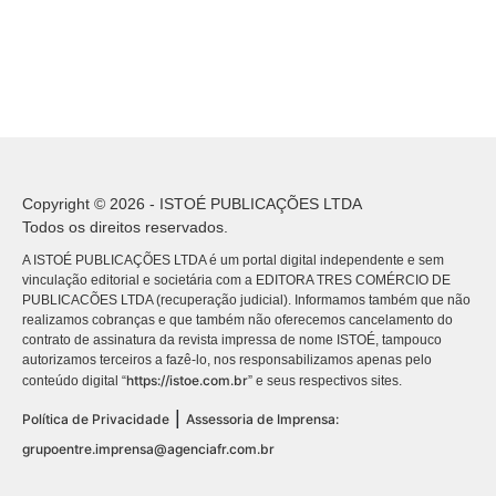
Copyright © 2026 - ISTOÉ PUBLICAÇÕES LTDA
Todos os direitos reservados.
A ISTOÉ PUBLICAÇÕES LTDA é um portal digital independente e sem
vinculação editorial e societária com a EDITORA TRES COMÉRCIO DE
PUBLICACÕES LTDA (recuperação judicial). Informamos também que não
realizamos cobranças e que também não oferecemos cancelamento do
contrato de assinatura da revista impressa de nome ISTOÉ, tampouco
autorizamos terceiros a fazê-lo, nos responsabilizamos apenas pelo
https://istoe.com.br
conteúdo digital “
” e seus respectivos sites.
|
Política de Privacidade
Assessoria de Imprensa:
grupoentre.imprensa@agenciafr.com.br