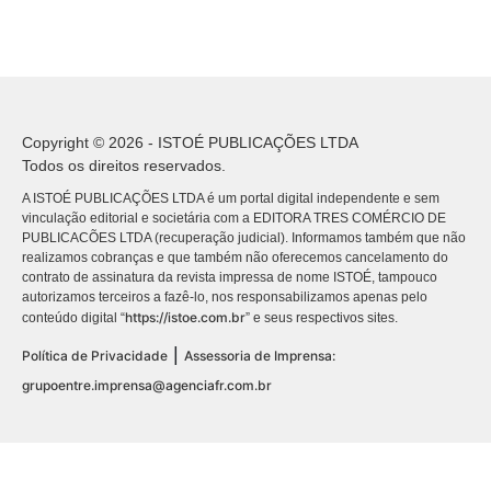
Copyright © 2026 - ISTOÉ PUBLICAÇÕES LTDA
Todos os direitos reservados.
A ISTOÉ PUBLICAÇÕES LTDA é um portal digital independente e sem
vinculação editorial e societária com a EDITORA TRES COMÉRCIO DE
PUBLICACÕES LTDA (recuperação judicial). Informamos também que não
realizamos cobranças e que também não oferecemos cancelamento do
contrato de assinatura da revista impressa de nome ISTOÉ, tampouco
autorizamos terceiros a fazê-lo, nos responsabilizamos apenas pelo
https://istoe.com.br
conteúdo digital “
” e seus respectivos sites.
|
Política de Privacidade
Assessoria de Imprensa:
grupoentre.imprensa@agenciafr.com.br