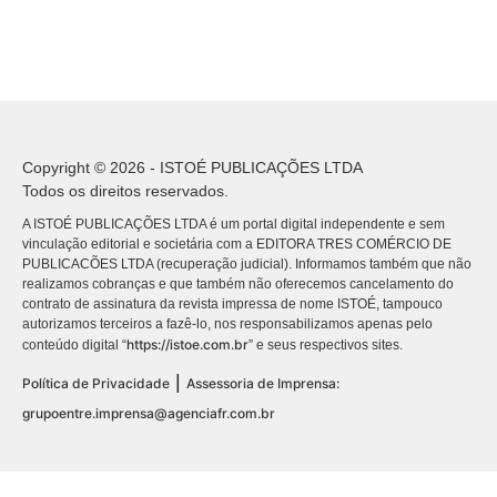
Copyright © 2026 - ISTOÉ PUBLICAÇÕES LTDA
Todos os direitos reservados.
A ISTOÉ PUBLICAÇÕES LTDA é um portal digital independente e sem
vinculação editorial e societária com a EDITORA TRES COMÉRCIO DE
PUBLICACÕES LTDA (recuperação judicial). Informamos também que não
realizamos cobranças e que também não oferecemos cancelamento do
contrato de assinatura da revista impressa de nome ISTOÉ, tampouco
autorizamos terceiros a fazê-lo, nos responsabilizamos apenas pelo
https://istoe.com.br
conteúdo digital “
” e seus respectivos sites.
|
Política de Privacidade
Assessoria de Imprensa:
grupoentre.imprensa@agenciafr.com.br