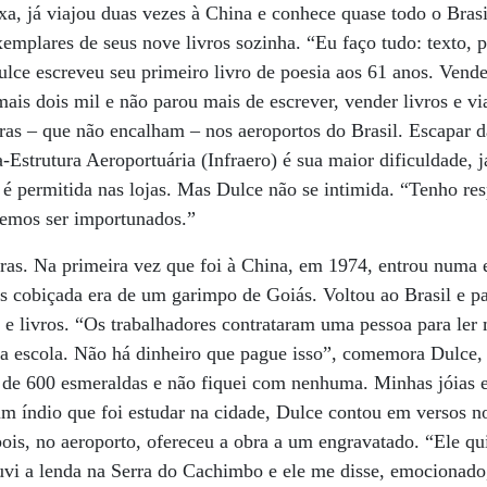
ixa, já viajou duas vezes à China e conhece quase todo o Bras
emplares de seus nove livros sozinha. “Eu faço tudo: texto, pa
ulce escreveu seu primeiro livro de poesia aos 61 anos. Vend
is dois mil e não parou mais de escrever, vender livros e via
ras – que não encalham – nos aeroportos do Brasil. Escapar d
-Estrutura Aeroportuária (Infraero) é sua maior dificuldade, 
 é permitida nas lojas. Mas Dulce não se intimida. “Tenho re
vemos ser importunados.”
uras. Na primeira vez que foi à China, em 1974, entrou numa 
is cobiçada era de um garimpo de Goiás. Voltou ao Brasil e 
 e livros. “Os trabalhadores contrataram uma pessoa para ler 
 a escola. Não há dinheiro que pague isso”, comemora Dulce,
 de 600 esmeraldas e não fiquei com nenhuma. Minhas jóias e
m índio que foi estudar na cidade, Dulce contou em versos n
is, no aeroporto, ofereceu a obra a um engravatado. “Ele qu
uvi a lenda na Serra do Cachimbo e ele me disse, emocionado,