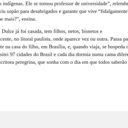
os indígenas. Ele se tornou professor de universidade”, relem
rviu sopão para desabrigados e garante que vive “fidalgamente
e mais?”, ensina.
 Dulce já foi casada, tem filhos, netos, bisnetos e
nte, no litoral paulista, onde aparece vez ou outra. Passa p
te na casa do filho, em Brasília, e, quando viaja, se hospeda 
itei 97 cidades do Brasil e cada dia dormia numa cama difere
scritora peregrina, que sonha com o dia em que todos saberão l