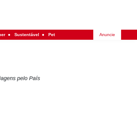
her
Sustentável
Pet
Anuncie
iagens pelo País