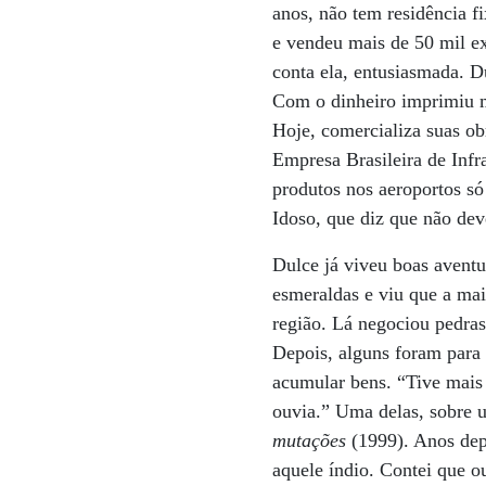
anos, não tem residência f
e vendeu mais de 50 mil ex
conta ela, entusiasmada. D
Com o dinheiro imprimiu ma
Hoje, comercializa suas ob
Empresa Brasileira de Infra
produtos nos aeroportos só
Idoso, que diz que não de
Dulce já viveu boas avent
esmeraldas e viu que a ma
região. Lá negociou pedras
Depois, alguns foram para
acumular bens. “Tive mais
ouvia.” Uma delas, sobre u
mutações
(1999). Anos depo
aquele índio. Contei que o