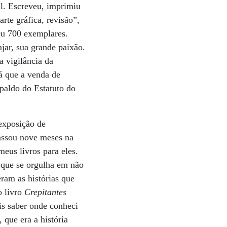
il. Escreveu, imprimiu
rte gráfica, revisão”,
eu 700 exemplares.
jar, sua grande paixão.
a vigilância da
já que a venda de
spaldo do Estatuto do
exposição de
passou nove meses na
meus livros para eles.
 que se orgulha em não
ram as histórias que
o livro
Crepitantes
is saber onde conheci
 que era a história