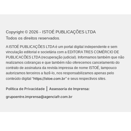
Copyright © 2026 - ISTOÉ PUBLICAÇÕES LTDA
Todos os direitos reservados.
A ISTOÉ PUBLICAÇÕES LTDA é um portal digital independente e sem
vinculação editorial e societária com a EDITORA TRES COMÉRCIO DE
PUBLICACÕES LTDA (recuperação judicial). Informamos também que não
realizamos cobranças e que também não oferecemos cancelamento do
contrato de assinatura da revista impressa de nome ISTOÉ, tampouco
autorizamos terceiros a fazê-lo, nos responsabilizamos apenas pelo
https://istoe.com.br
conteúdo digital “
” e seus respectivos sites.
|
Política de Privacidade
Assessoria de Imprensa:
grupoentre.imprensa@agenciafr.com.br