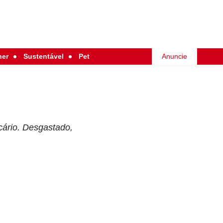
her
Sustentável
Pet
Anuncie
cário. Desgastado,