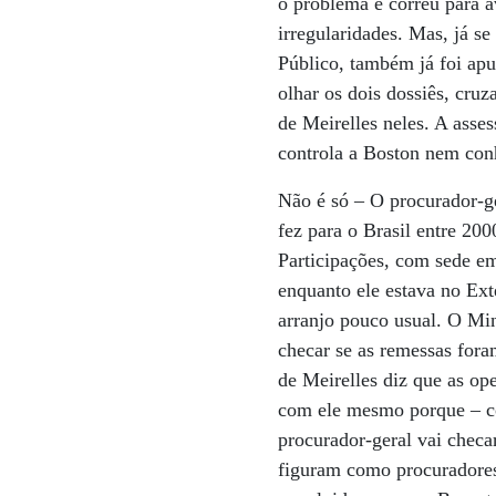
o problema e correu para 
irregularidades. Mas, já s
Público, também já foi apu
olhar os dois dossiês, cruz
de Meirelles neles. A asse
controla a Boston nem con
Não é só – O procurador-ge
fez para o Brasil entre 20
Participações, com sede em
enquanto ele estava no Ext
arranjo pouco usual. O Min
checar se as remessas fora
de Meirelles diz que as op
com ele mesmo porque – co
procurador-geral vai checa
figuram como procuradores 