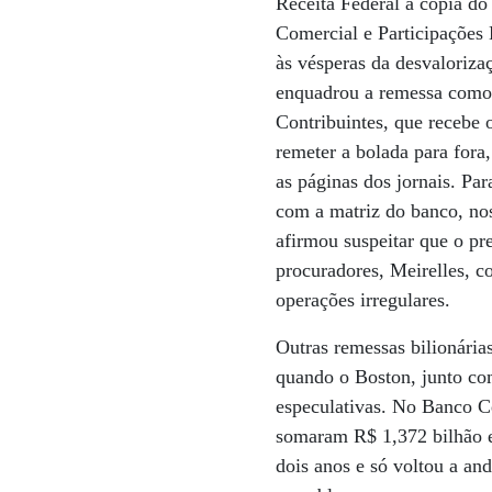
Receita Federal a cópia d
Comercial e Participações 
às vésperas da desvaloriz
enquadrou a remessa como
Contribuintes, que recebe 
remeter a bolada para fora
as páginas dos jornais. Pa
com a matriz do banco, no
afirmou suspeitar que o pr
procuradores, Meirelles, c
operações irregulares.
Outras remessas bilionári
quando o Boston, junto com
especulativas. No Banco C
somaram R$ 1,372 bilhão e
dois anos e só voltou a an