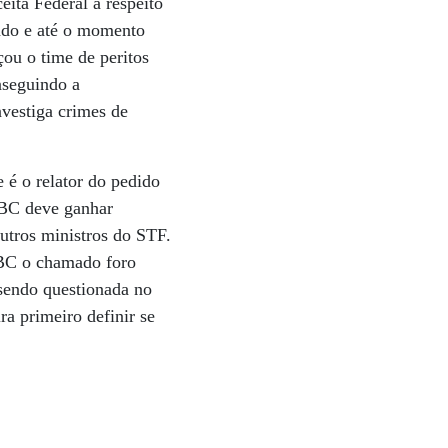
ita Federal a respeito
sado e até o momento
çou o time de peritos
nseguindo a
nvestiga crimes de
 é o relator do pedido
o BC deve ganhar
utros ministros do STF.
 BC o chamado foro
 sendo questionada no
ra primeiro definir se