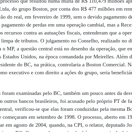
o processo que resultou numa multa de R$ 110,479 milhões ap
Ltda, do grupo Boston, por conta dos R$ 477 milhões em reme
ação do real, em fevereiro de 1999, sem o devido pagamento d
 pagamento de perdas em uma operação cambial, mas a Recei
os recursos contra as autuações fiscais, entenderam que a oper
, limpa de tributos. O julgamento no Conselho, realizado no 
ra o MP, a questão central está no desenho da operação, que 
s Estados Unidos, na época comandada por Meirelles. Além di
esidente do BC, na prática, controlaria a Boston Comercial. N
omo executivo e com direito a ações do grupo, seria beneficiár
as foram examinadas pelo BC, também um pouco antes da desva
 outros bancos brasileiros, foi acusado pelo próprio PT de f
entral, verificou-se que elas foram conduzidas pela mesma B
 começaram em setembro de 1998. O processo, aberto em 199
dar em agosto de 2004, quando, na CPI, o relator, deputado J