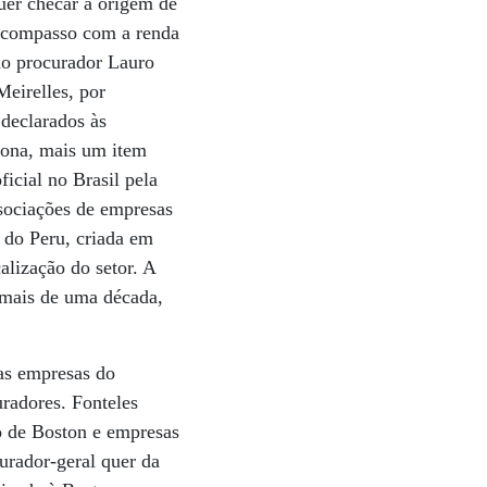
uer checar a origem de
escompasso com a renda
 do procurador Lauro
eirelles, por
 declarados às
ciona, mais um item
icial no Brasil pela
sociações de empresas
 do Peru, criada em
alização do setor. A
á mais de uma década,
das empresas do
radores. Fonteles
co de Boston e empresas
urador-geral quer da