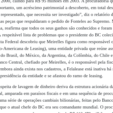
2000, caindo para R$ 95 milhões em 2003. A procuradoria q
portanto, um acréscimo patrimonial a descoberto, em total d
 representado, que necessita ser investigado”, diz o relatório
as peças que respaldaram o pedido de Fonteles ao Supremo. M
ia, reafirma que todos os seus ganhos são conhecidos e foram
 respeitável lista de problemas que o presidente do BC cole
ta Federal descobriu que Meirelles figura como responsável of
no-Americana de Leasing), uma entidade privada que reúne as
do Brasil, do México, da Argentina, da Colômbia, do Chile e
nco Central, chefiado por Meirelles, é o responsável pela fisc
embora ainda exista nos cadastros, a Felalease está inativa h
presidência da entidade e se afastou do ramo de leasing.
speita de lavagem de dinheiro deriva da estrutura acionária 
l, amparada em paraísos fiscais e em uma sequência de procu
uma série de operações cambiais bilionárias, feitas pelo Ban
 que o atual chefe do BC era seu comandante mundial. O proc