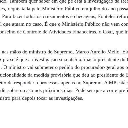
do. Também quer saber em que pé está a investigação da Rece
es, requisitada pelo Ministério Público em julho do ano pas
 Para fazer todos os cruzamentos e checagens, Fonteles refor
al que atuam no caso. É que o Ministério Público não vem co
nselho de Controle de Atividades Financeiras, o Coaf, que i
á nas mãos do ministro do Supremo, Marco Aurélio Mello. Ele
A praxe é que a investigação seja aberta, mas o presidente d
 O ministro vai submeter o pedido do procurador-geral aos o
itucionalidade da medida provisória que deu ao presidente do
ireito de responder a processos apenas no Supremo. A MP está
ir sobre o caso nos próximos dias. Pode ser que a corte prefi
istro para depois tocar as investigações.