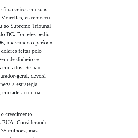
e financeiros em suas
 Meirelles, estremeceu
diu ao Supremo Tribunal
 do BC. Fonteles pediu
996, abarcando o período
dólares feitas pelo
agem de dinheiro e
s contados. Se não
urador-geral, deverá
nega a estratégia
a, considerado uma
e o crescimento
os EUA. Considerando
$ 35 milhões, mas