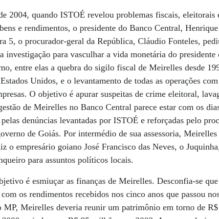
e 2004, quando ISTOÉ revelou problemas fiscais, eleitorais 
bens e rendimentos, o presidente do Banco Central, Henrique
ra 5, o procurador-geral da República, Cláudio Fonteles, pe
 investigação para vasculhar a vida monetária do presidente
mo, entre elas a quebra do sigilo fiscal de Meirelles desde 1
 Estados Unidos, e o levantamento de todas as operações com 
presas. O objetivo é apurar suspeitas de crime eleitoral, lav
estão de Meirelles no Banco Central parece estar com os dia
 pelas denúncias levantadas por ISTOÉ e reforçadas pelo proc
governo de Goiás. Por intermédio de sua assessoria, Meirelles 
 diz o empresário goiano José Francisco das Neves, o Juquinh
queiro para assuntos políticos locais.
bjetivo é esmiuçar as finanças de Meirelles. Desconfia-se qu
l com os rendimentos recebidos nos cinco anos que passou n
 o MP, Meirelles deveria reunir um patrimônio em torno de R