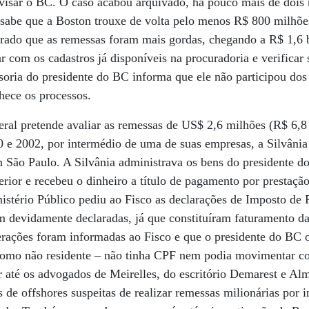
avisar o BC. O caso acabou arquivado, há pouco mais de dois
e sabe que a Boston trouxe de volta pelo menos R$ 800 milhõe
rado que as remessas foram mais gordas, chegando a R$ 1,6 b
ar com os cadastros já disponíveis na procuradoria e verificar
ssoria do presidente do BC informa que ele não participou dos
hece os processos.
ral pretende avaliar as remessas de US$ 2,6 milhões (R$ 6,8
00 e 2002, por intermédio de uma de suas empresas, a Silvân
 São Paulo. A Silvânia administrava os bens do presidente d
erior e recebeu o dinheiro a título de pagamento por prestaçã
istério Público pediu ao Fisco as declarações de Imposto de 
m devidamente declaradas, já que constituíram faturamento da
erações foram informadas ao Fisco e que o presidente do BC o
mo não residente – não tinha CPF nem podia movimentar con
r até os advogados de Meirelles, do escritório Demarest e Al
de offshores suspeitas de realizar remessas milionárias por i