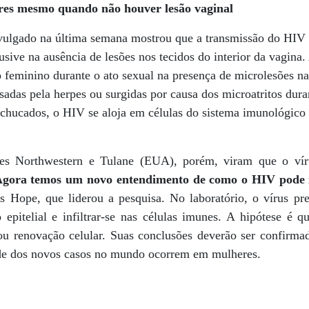
res mesmo quando não houver lesão vaginal
vulgado na última semana mostrou que a transmissão do HIV
sive na ausência de lesões nos tecidos do interior da vagina.
o feminino durante o ato sexual na presença de microlesões n
sadas pela herpes ou surgidas por causa dos microatritos dur
achucados, o HIV se aloja em células do sistema imunológico 
ades Northwestern e Tulane (EUA), porém, viram que o ví
gora temos um novo entendimento de como o HIV pode in
s Hope, que liderou a pesquisa. No laboratório, o vírus pr
 epitelial e infiltrar-se nas células imunes. A hipótese é q
renovação celular. Suas conclusões deverão ser confirmada
de dos novos casos no mundo ocorrem em mulheres.