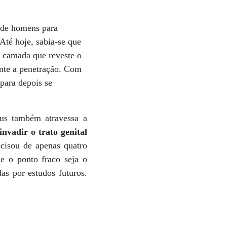
 de homens para
 Até hoje, sabia-se que
a camada que reveste o
ante a penetração. Com
para depois se
rus também atravessa a
vadir o trato genital
ecisou de apenas quatro
ue o ponto fraco seja o
s por estudos futuros.