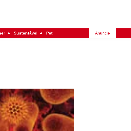
her
Sustentável
Pet
Anuncie