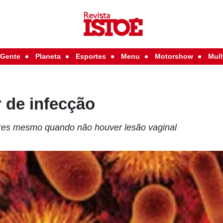
Gente
Planeta
Esportes
Menu
Motorshow
Mul
 de infecção
eres mesmo quando não houver lesão vaginal