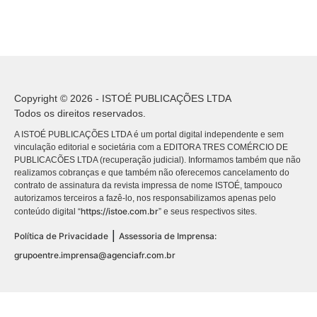
Copyright © 2026 - ISTOÉ PUBLICAÇÕES LTDA
Todos os direitos reservados.
A ISTOÉ PUBLICAÇÕES LTDA é um portal digital independente e sem
vinculação editorial e societária com a EDITORA TRES COMÉRCIO DE
PUBLICACÕES LTDA (recuperação judicial). Informamos também que não
realizamos cobranças e que também não oferecemos cancelamento do
contrato de assinatura da revista impressa de nome ISTOÉ, tampouco
autorizamos terceiros a fazê-lo, nos responsabilizamos apenas pelo
https://istoe.com.br
conteúdo digital “
” e seus respectivos sites.
|
Política de Privacidade
Assessoria de Imprensa:
grupoentre.imprensa@agenciafr.com.br