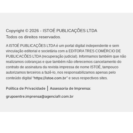
Copyright © 2026 - ISTOÉ PUBLICAÇÕES LTDA
Todos os direitos reservados.
A ISTOÉ PUBLICAÇÕES LTDA é um portal digital independente e sem
vinculação editorial e societária com a EDITORA TRES COMÉRCIO DE
PUBLICACÕES LTDA (recuperação judicial). Informamos também que não
realizamos cobranças e que também não oferecemos cancelamento do
contrato de assinatura da revista impressa de nome ISTOÉ, tampouco
autorizamos terceiros a fazê-lo, nos responsabilizamos apenas pelo
https://istoe.com.br
conteúdo digital “
” e seus respectivos sites.
|
Política de Privacidade
Assessoria de Imprensa:
grupoentre.imprensa@agenciafr.com.br